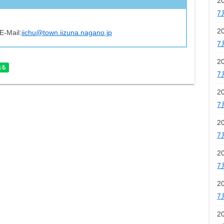
2
7
2
E-Mail:
iichu@town.iizuna.nagano.jp
7
2
7
2
7
2
7
2
7
2
7
2