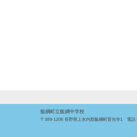
飯綱町立飯綱中学校
〒389-1206 長野県上水内郡飯綱町普光寺1 電話:026-2