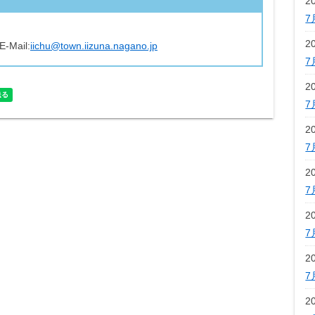
2
7
2
E-Mail:
iichu@town.iizuna.nagano.jp
7
2
7
2
7
2
7
2
7
2
7
2