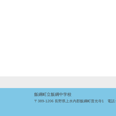
飯綱町立飯綱中学校
〒389-1206 長野県上水内郡飯綱町普光寺1 電話:026-2