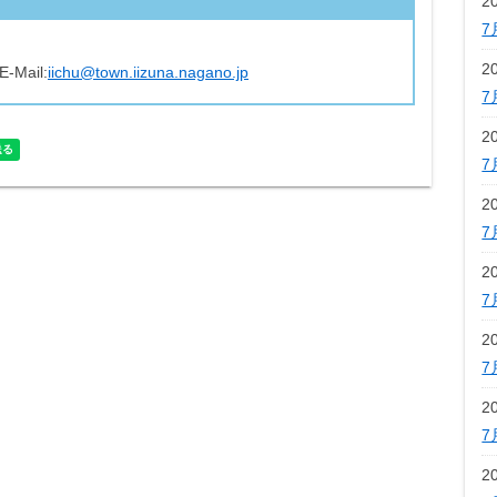
2
7
2
E-Mail:
iichu@town.iizuna.nagano.jp
7
2
7
2
7
2
7
2
7
2
7
2