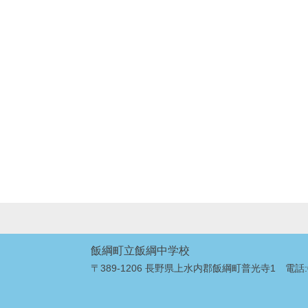
飯綱町立飯綱中学校
〒389-1206 長野県上水内郡飯綱町普光寺1 電話:026-2