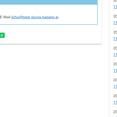
2
7
2
E-Mail:
iichu@town.iizuna.nagano.jp
7
2
7
2
7
2
7
2
7
2
7
2