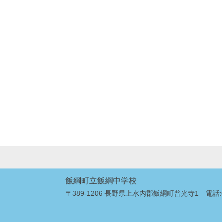
飯綱町立飯綱中学校
〒389-1206 長野県上水内郡飯綱町普光寺1 電話:026-2