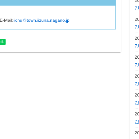
2
7
2
E-Mail:
iichu@town.iizuna.nagano.jp
7
2
7
2
7
2
7
2
7
2
7
2