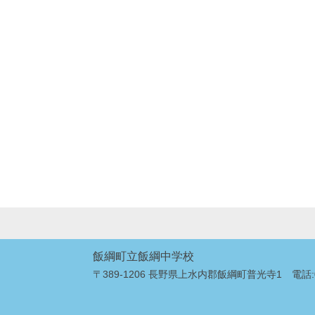
飯綱町立飯綱中学校
〒389-1206 長野県上水内郡飯綱町普光寺1 電話:026-2