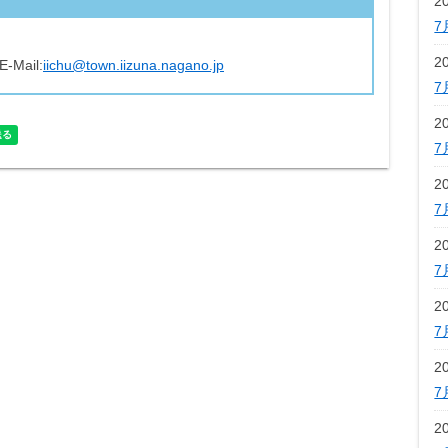
2
7
2
E-Mail:
iichu@town.iizuna.nagano.jp
7
2
7
2
7
2
7
2
7
2
7
2