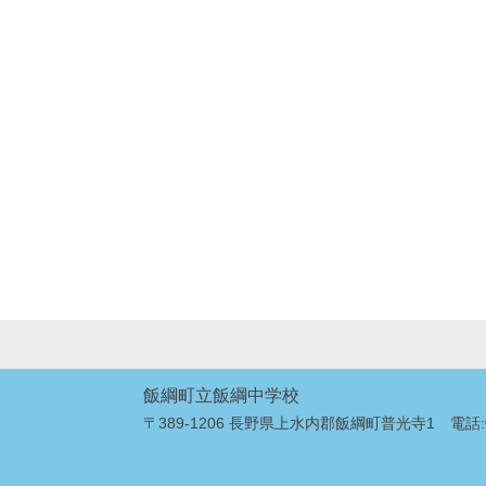
飯綱町立飯綱中学校
〒389-1206 長野県上水内郡飯綱町普光寺1 電話:026-2