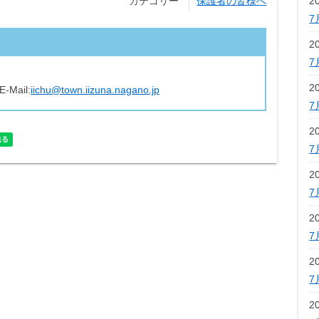
2
カテゴリー
保護者の皆様へ
7
2
7
2
E-Mail:
iichu@town.iizuna.nagano.jp
7
2
7
2
7
2
7
2
7
2