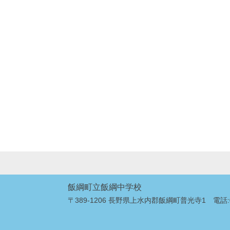
飯綱町立飯綱中学校
〒389-1206 長野県上水内郡飯綱町普光寺1 電話:026-2