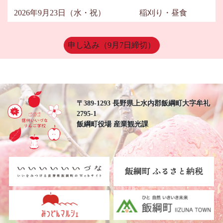
2026年9月23日（水・祝）
稲刈り・昼食
申し込み（9月7日締切）
〒389-1293 長野県上水内郡飯綱町大字牟礼
2795-1
飯綱町役場 産業観光課