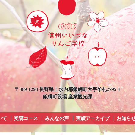
〒389-1293 長野県上水内郡飯綱町大字牟礼2795-1
飯綱町役場 産業観光課
いて
受講コース
みんなの声
実績アーカイブ
お知ら