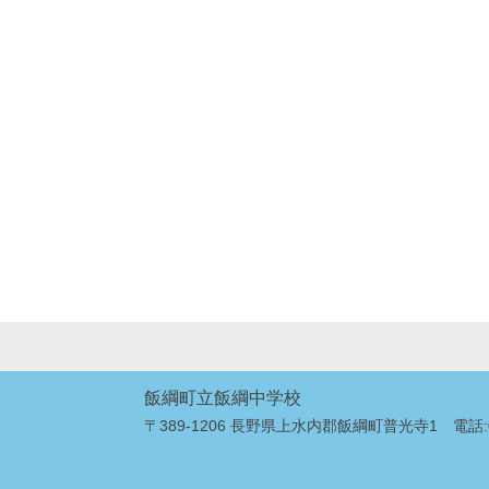
飯綱町立飯綱中学校
〒389-1206 長野県上水内郡飯綱町普光寺1 電話:026-2