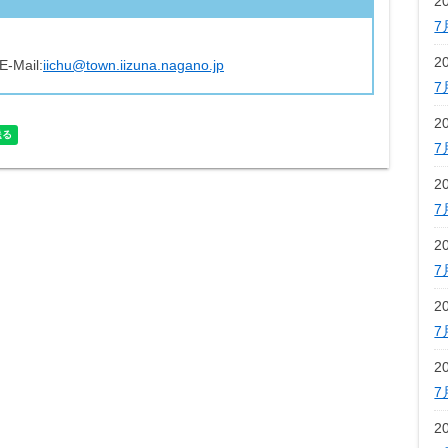
2
7
2
E-Mail:
iichu@town.iizuna.nagano.jp
7
2
7
2
7
2
7
2
7
2
7
2