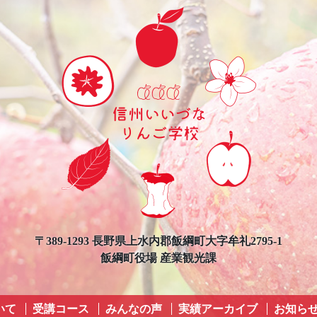
〒389-1293 長野県上水内郡飯綱町大字牟礼2795-1
飯綱町役場 産業観光課
いて
受講コース
みんなの声
実績アーカイブ
お知ら