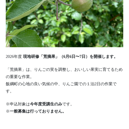
2026年度
現地研修「
荒摘果
」（6月6日〜7日）
を開催します。
「荒摘果」は、りんごの実を調整し、おいしい果実に育てるため
の重要な作業。
飯綱町の心地の良い気候の中、りんご園での１泊2日の作業で
す。
※申込対象は
今年度受講生のみ
です。
※
一般募集は行っておりません。