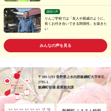
講師の声
りんご学校では「友人や親戚のように、
長くお付き合いできる関係性」を築きた
い
みんなの声を見る
〒389-1293 長野県上水内郡飯綱町大字牟礼
2795-1
飯綱町役場 産業観光課