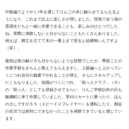
中級編でようやく1年を通じてりんごの木に触らせてもらえるよ
うになり、これまで以上に楽しさが増しました。現地で会う他の
受講生たちと一緒に作業できることも、楽しみのひとつでした
ね。実際に体験しないと分からないこともたくさんありました。
例えば、脚立を立てて木の一番上まで登ると結構怖いんですよ
（笑）。
最初は実の触り方も分からないような状態でしたが、季節ごとの
作業手順をきちんと教えてもらえますし、上級編へと上がってい
くにつれ自分の裁量でやれることが増え、さらにスキルアップし
たくもなりました。知識がつくにつれ、「助っ人クラブ」（※）
の「助っ人」としても登録させてもらい、りんご学校以外の日も
飯綱町に来て作業していました。草刈りカートに乗ったり、ほん
の少しですがＳＳ（スピードスプレイヤー）を運転したり、都会
の生活では絶対にできなかったことを体験できていると感じてい
ます。