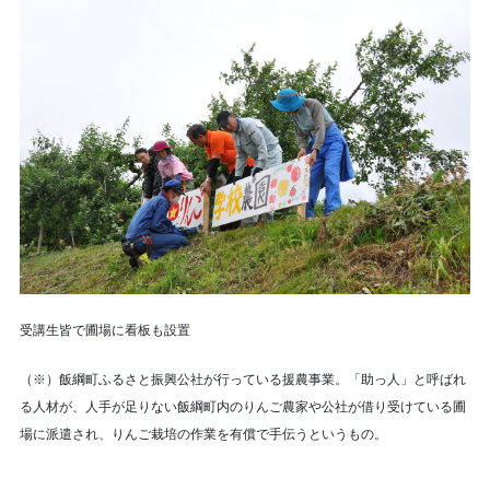
受講生皆で圃場に看板も設置
（※）飯綱町ふるさと振興公社が行っている援農事業。「助っ人」と呼ばれ
る人材が、人手が足りない飯綱町内のりんご農家や公社が借り受けている圃
場に派遣され、りんご栽培の作業を有償で手伝うというもの。