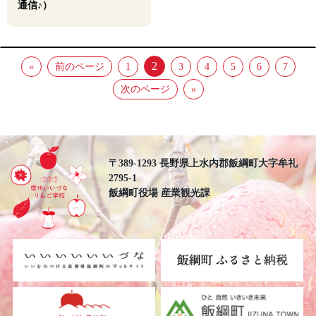
通信♪）
2
«
前のページ
1
3
4
5
6
7
次のページ
»
〒389-1293 長野県上水内郡飯綱町大字牟礼
2795-1
飯綱町役場 産業観光課