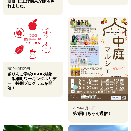
研修_仕上げ摘果が開催さ
れました。
2025年6月25日
🍎りんご学校OBOG対象
「飯綱町ワーキングホリデ
ー」特別プログラムを開
催！
2025年6月22日
第5回山ちゃん通信！