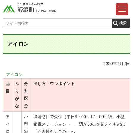
アイロン
2020年7月2日
アイロン
品
ふ
分
出し方・ワンポイント
目
り
別
が
区
な
分
ア
小
役場窓口で受付（平日9：00～17：00）後、小型
イ
型
家電ステーションへ 一辺が50㎝を超えるものは
ロ
家
「不燃性粗大ごみ」へ