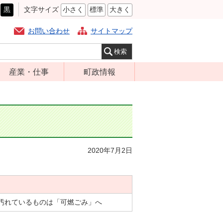
黒
文字サイズ
小さく
標準
大きく
お問い合わせ
サイトマップ
産業・仕事
町政情報
経営支援・金融
町の概要
支援・企業立地
組織案内
就労支援
庁舎案内
商工業振興
町長の部屋
2020年7月2日
農林業振興
ふるさと納税
届出・証明・法
施策・計画
令・規制
都市整備
企業の税金
汚れているものは「可燃ごみ」へ
選挙
入札・契約
財政・行政改革