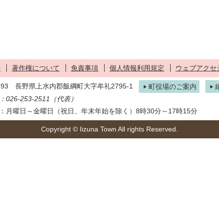
せ
著作権について
免責事項
個人情報利用規定
ウェブアクセ
1293 長野県上水内郡飯綱町大字牟礼2795-1
町役場のご案内
026-253-2511（代表）
：月曜日～金曜日（祝日、年末年始を除く）8時30分～17時15分
Copyright © Iizuna Town All rights Reserved.