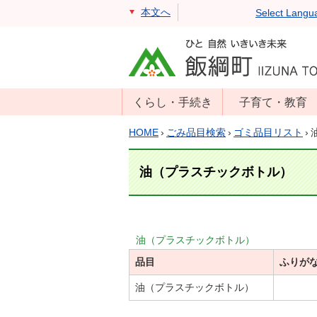
本文へ
Select Langu
くらし・手続き
子育て・教育
戸籍・住民票・
年齢別子育て情
HOME
›
ごみ品目検索
›
ゴミ品目リスト
›
印鑑証明
報
住民登録
子育て支援
油（プラスチックボトル）
戸籍届出
母子の健康・予
防接種
マイナンバー
保育園
届出
油（プラスチックボトル）
小学校・中学校
品目
消防・防災
ふりが
生涯学習
年金・保険
油（プラスチックボトル）
学校教育・奨学
税金