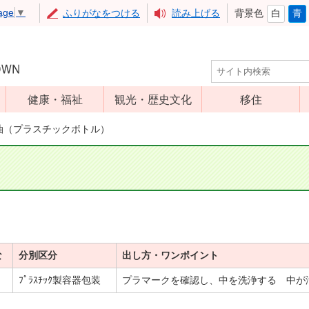
age
▼
ふりがなをつける
読み上げる
背景色
白
青
健康・福祉
観光・歴史文化
移住
児童福祉
観光
油（プラスチックボトル）
高齢者福祉
アップルミュー
ジアム
介護保険
いいづな歴史ふ
障害福祉
れあい館
保健・医療
レジャー・スポ
健康増進
ーツ
な
分別区分
出し方・ワンポイント
予防接種
文化財
ﾌﾟﾗｽﾁｯｸ製容器包装
プラマークを確認し、中を洗浄する 中が
食育