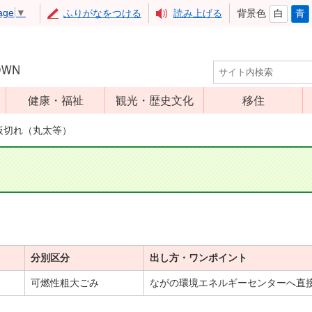
age
▼
ふりがなをつける
読み上げる
背景色
白
青
健康・福祉
観光・歴史文化
移住
児童福祉
観光
板切れ（丸太等）
高齢者福祉
アップルミュー
ジアム
介護保険
いいづな歴史ふ
障害福祉
れあい館
保健・医療
レジャー・スポ
健康増進
ーツ
分別区分
出し方・ワンポイント
予防接種
文化財
可燃性粗大ごみ
ながの環境エネルギーセンターへ直
食育