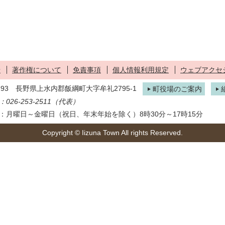
せ
著作権について
免責事項
個人情報利用規定
ウェブアクセ
1293 長野県上水内郡飯綱町大字牟礼2795-1
町役場のご案内
026-253-2511（代表）
：月曜日～金曜日（祝日、年末年始を除く）8時30分～17時15分
Copyright © Iizuna Town All rights Reserved.