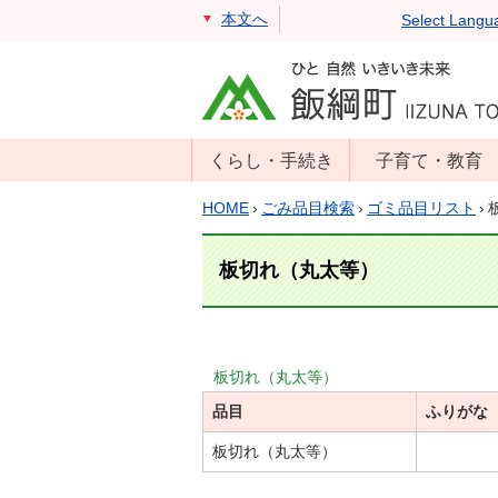
本文へ
Select Langu
くらし・手続き
子育て・教育
戸籍・住民票・
年齢別子育て情
HOME
›
ごみ品目検索
›
ゴミ品目リスト
›
印鑑証明
報
住民登録
子育て支援
板切れ（丸太等）
戸籍届出
母子の健康・予
防接種
マイナンバー
保育園
届出
板切れ（丸太等）
小学校・中学校
品目
消防・防災
ふりがな
生涯学習
年金・保険
板切れ（丸太等）
学校教育・奨学
税金