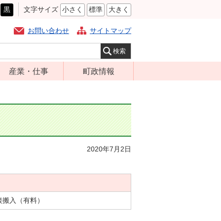
黒
文字サイズ
小さく
標準
大きく
お問い合わせ
サイトマップ
産業・仕事
町政情報
経営支援・金融
町の概要
支援・企業立地
組織案内
就労支援
庁舎案内
商工業振興
町長の部屋
2020年7月2日
農林業振興
ふるさと納税
届出・証明・法
施策・計画
令・規制
都市整備
企業の税金
接搬入（有料）
選挙
入札・契約
財政・行政改革