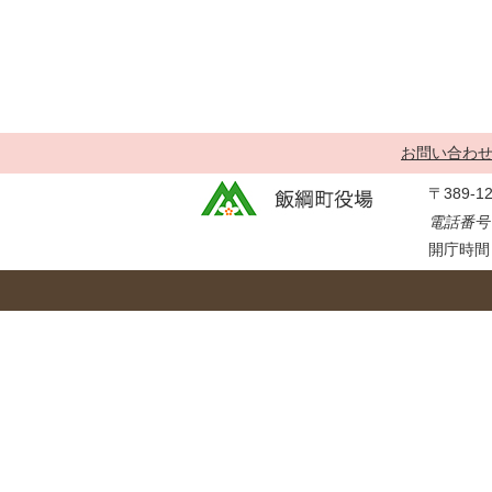
金
住まい・土地
人権・平和啓発
環境・ゴミ
学校給食
上下水道
児童クラブ
交通・道路
飯綱町コミュニ
お問い合わ
安全・防犯
ティスクール
〒389-
ペット・動物
電話番号：
相談窓口
開庁時間