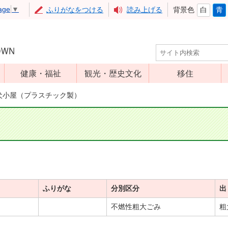
age
▼
ふりがなをつける
読み上げる
背景色
白
青
健康・福祉
観光・歴史文化
移住
児童福祉
観光
犬小屋（プラスチック製）
高齢者福祉
アップルミュー
ジアム
介護保険
いいづな歴史ふ
障害福祉
れあい館
保健・医療
レジャー・スポ
健康増進
ーツ
ふりがな
分別区分
出
予防接種
文化財
不燃性粗大ごみ
粗
食育