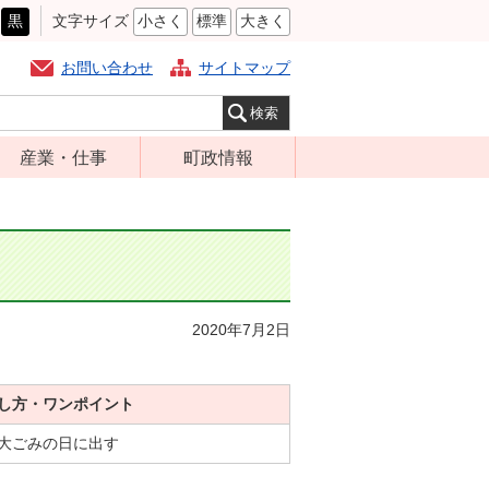
黒
文字サイズ
小さく
標準
大きく
お問い合わせ
サイトマップ
産業・仕事
町政情報
経営支援・金融
町の概要
支援・企業立地
組織案内
就労支援
庁舎案内
商工業振興
町長の部屋
2020年7月2日
農林業振興
ふるさと納税
届出・証明・法
施策・計画
令・規制
し方・ワンポイント
都市整備
企業の税金
大ごみの日に出す
選挙
入札・契約
財政・行政改革