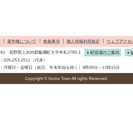
せ
著作権について
免責事項
個人情報利用規定
ウェブアクセ
1293 長野県上水内郡飯綱町大字牟礼2795-1
町役場のご案内
026-253-2511（代表）
：月曜日～金曜日（祝日、年末年始を除く）8時30分～17時15分
Copyright © Iizuna Town All rights Reserved.