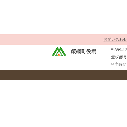
金
住まい・土地
人権・平和啓発
環境・ゴミ
学校給食
上下水道
児童クラブ
交通・道路
飯綱町コミュニ
お問い合わ
安全・防犯
ティスクール
〒389-
ペット・動物
電話番号：
相談窓口
開庁時間