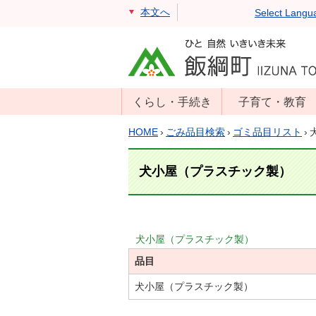
本文へ
Select Langu
くらし・手続き
子育て・教育
戸籍・住民票・
年齢別子育て情
HOME
›
ごみ品目検索
›
ゴミ品目リスト
›
印鑑証明
報
住民登録
子育て支援
犬小屋（プラスチック製）
戸籍届出
母子の健康・予
防接種
マイナンバー
保育園
届出
犬小屋（プラスチック製）
小学校・中学校
品目
消防・防災
生涯学習
年金・保険
犬小屋（プラスチック製）
学校教育・奨学
税金