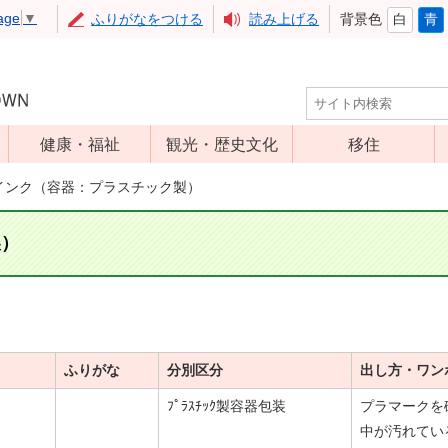
age
▼
ふりがなをつける
読み上げる
背景色
白
青
健康・福祉
観光・歴史文化
移住
児童福祉
観光
インク（容器：プラスチック製）
高齢者福祉
アップルミュー
ジアム
製）
介護保険
いいづな歴史ふ
障害福祉
れあい館
保健・医療
レジャー・スポ
健康増進
ーツ
ふりがな
分別区分
出し方・ワン
予防接種
文化財
ﾌﾟﾗｽﾁｯｸ製容器包装
プラマーク
食育
中が汚れてい