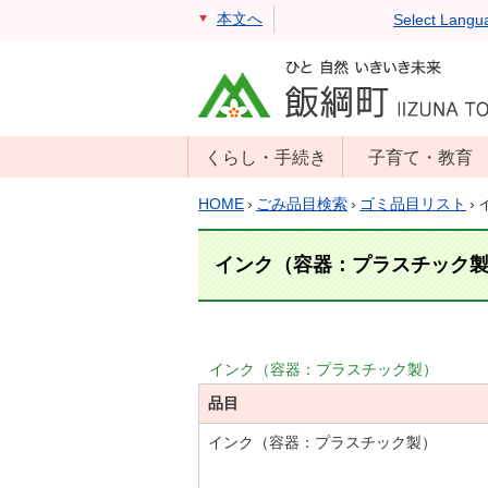
本文へ
Select Langu
くらし・手続き
子育て・教育
戸籍・住民票・
年齢別子育て情
HOME
›
ごみ品目検索
›
ゴミ品目リスト
›
印鑑証明
報
住民登録
子育て支援
インク（容器：プラスチック
戸籍届出
母子の健康・予
防接種
マイナンバー
保育園
届出
インク（容器：プラスチック製）
小学校・中学校
品目
消防・防災
生涯学習
年金・保険
インク（容器：プラスチック製）
学校教育・奨学
税金