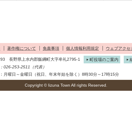
せ
著作権について
免責事項
個人情報利用規定
ウェブアクセ
1293 長野県上水内郡飯綱町大字牟礼2795-1
町役場のご案内
026-253-2511（代表）
：月曜日～金曜日（祝日、年末年始を除く）8時30分～17時15分
Copyright © Iizuna Town All rights Reserved.