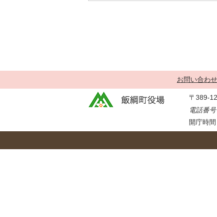
金
住まい・土地
人権・平和啓発
環境・ゴミ
学校給食
上下水道
児童クラブ
交通・道路
飯綱町コミュニ
安全・防犯
ティスクール
お問い合わ
ペット・動物
〒389-
相談窓口
電話番号：
開庁時間