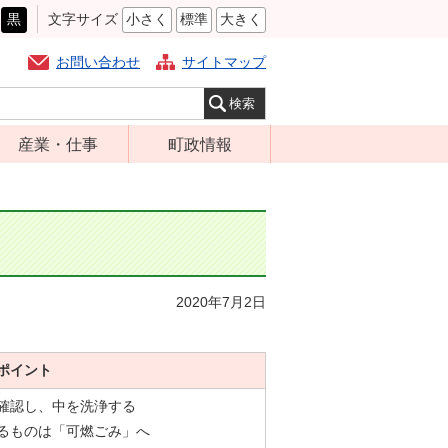
黒
文字サイズ
小さく
標準
大きく
お問い合わせ
サイトマップ
産業・仕事
町政情報
経営支援・金融
町の概要
支援・企業立地
組織案内
就労支援
庁舎案内
商工業振興
町長の部屋
2020年7月2日
農林業振興
ふるさと納税
届出・証明・法
施策・計画
令・規制
ポイント
都市整備
企業の税金
を確認し、中を洗浄する
選挙
入札・契約
るものは「可燃ごみ」へ
財政・行政改革