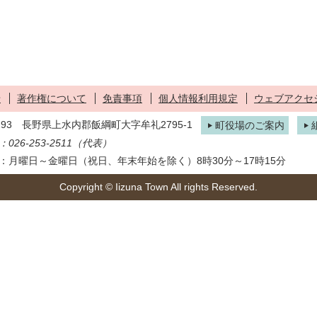
せ
著作権について
免責事項
個人情報利用規定
ウェブアクセ
1293 長野県上水内郡飯綱町大字牟礼2795-1
町役場のご案内
026-253-2511（代表）
：月曜日～金曜日（祝日、年末年始を除く）8時30分～17時15分
Copyright © Iizuna Town All rights Reserved.