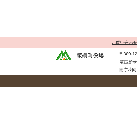
金
住まい・土地
人権・平和啓発
環境・ゴミ
学校給食
上下水道
児童クラブ
交通・道路
飯綱町コミュニ
お問い合わ
安全・防犯
ティスクール
〒389-
ペット・動物
電話番号：
相談窓口
開庁時間