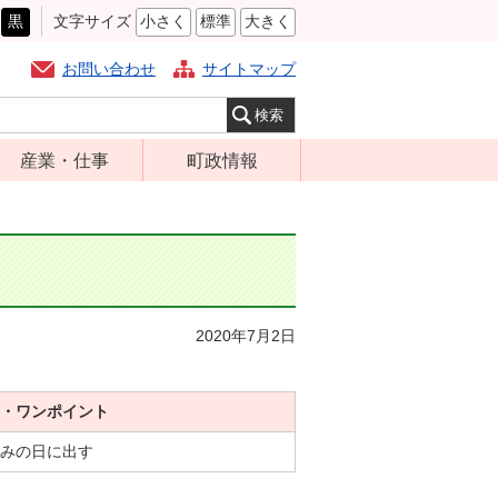
黒
文字サイズ
小さく
標準
大きく
お問い合わせ
サイトマップ
産業・仕事
町政情報
経営支援・金融
町の概要
支援・企業立地
組織案内
就労支援
庁舎案内
商工業振興
町長の部屋
2020年7月2日
農林業振興
ふるさと納税
届出・証明・法
施策・計画
令・規制
・ワンポイント
都市整備
企業の税金
みの日に出す
選挙
入札・契約
財政・行政改革