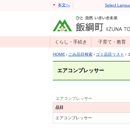
本文へ
Select Langu
くらし・手続き
子育て・教育
戸籍・住民票・
年齢別子育て情
HOME
›
ごみ品目検索
›
ゴミ品目リスト
›
印鑑証明
報
住民登録
子育て支援
エアコンプレッサー
戸籍届出
母子の健康・予
防接種
マイナンバー
保育園
届出
エアコンプレッサー
小学校・中学校
品目
消防・防災
生涯学習
年金・保険
エアコンプレッサー
学校教育・奨学
税金