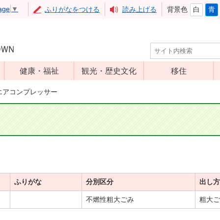
age
▼
ふりがなをつける
読み上げる
背景色
白
青
健康・福祉
観光・歴史文化
移住
児童福祉
観光
エアコンプレッサー
高齢者福祉
アップルミュー
ジアム
介護保険
いいづな歴史ふ
障害福祉
れあい館
保健・医療
レジャー・スポ
健康増進
ーツ
ふりがな
分別区分
出し方
予防接種
文化財
不燃性粗大ごみ
粗大ご
食育