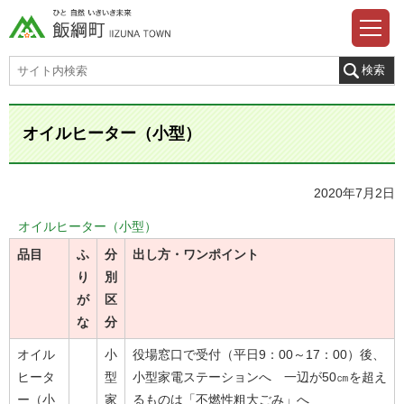
オイルヒーター（小型）
2020年7月2日
オイルヒーター（小型）
品目
ふ
分
出し方・ワンポイント
り
別
が
区
な
分
オイル
小
役場窓口で受付（平日9：00～17：00）後、
ヒータ
型
小型家電ステーションへ 一辺が50㎝を超え
ー（小
家
るものは「不燃性粗大ごみ」へ