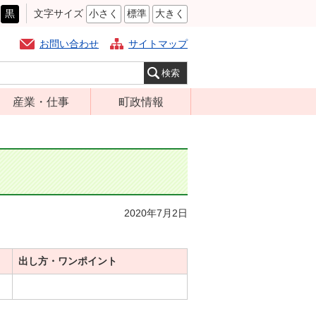
黒
文字サイズ
小さく
標準
大きく
お問い合わせ
サイトマップ
産業・仕事
町政情報
経営支援・金融
町の概要
支援・企業立地
組織案内
就労支援
庁舎案内
商工業振興
町長の部屋
2020年7月2日
農林業振興
ふるさと納税
届出・証明・法
施策・計画
令・規制
出し方・ワンポイント
都市整備
企業の税金
選挙
入札・契約
財政・行政改革