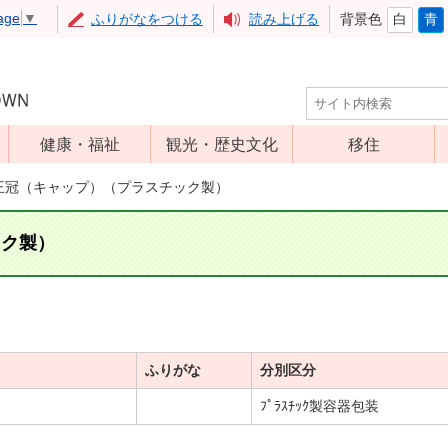
age
▼
ふりがなをつける
読み上げる
背景色
白
青
健康・福祉
観光・歴史文化
移住
児童福祉
観光
王冠（キャップ）（プラスチック製）
高齢者福祉
アップルミュー
ジアム
ック製）
介護保険
いいづな歴史ふ
障害福祉
れあい館
保健・医療
レジャー・スポ
健康増進
ーツ
ふりがな
分別区分
予防接種
文化財
ﾌﾟﾗｽﾁｯｸ製容器包装
食育