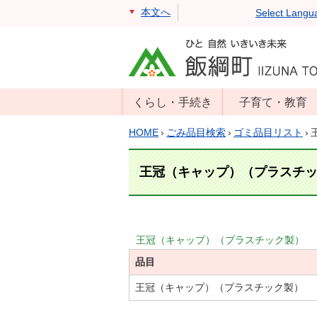
本文へ
Select Langu
くらし・手続き
子育て・教育
戸籍・住民票・
年齢別子育て情
HOME
›
ごみ品目検索
›
ゴミ品目リスト
›
印鑑証明
報
住民登録
子育て支援
王冠（キャップ）（プラスチ
戸籍届出
母子の健康・予
防接種
マイナンバー
保育園
届出
王冠（キャップ）（プラスチック製）
小学校・中学校
品目
消防・防災
生涯学習
年金・保険
王冠（キャップ）（プラスチック製）
学校教育・奨学
税金