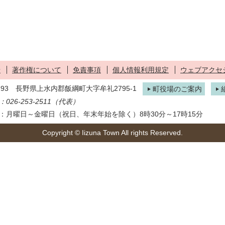
せ
著作権について
免責事項
個人情報利用規定
ウェブアクセ
1293 長野県上水内郡飯綱町大字牟礼2795-1
町役場のご案内
026-253-2511（代表）
：月曜日～金曜日（祝日、年末年始を除く）8時30分～17時15分
Copyright © Iizuna Town All rights Reserved.