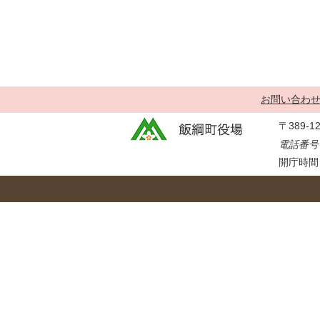
金
住まい・土地
人権・平和啓発
環境・ゴミ
学校給食
上下水道
児童クラブ
交通・道路
飯綱町コミュニ
お問い合わ
安全・防犯
ティスクール
〒389-
ペット・動物
電話番号：
相談窓口
開庁時間