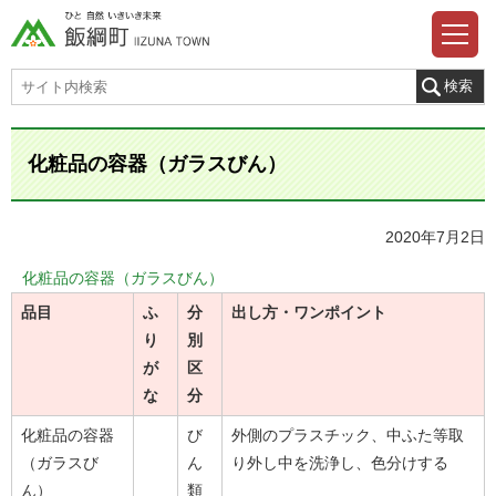
化粧品の容器（ガラスびん）
2020年7月2日
化粧品の容器（ガラスびん）
品目
ふ
分
出し方・ワンポイント
り
別
が
区
な
分
化粧品の容器
び
外側のプラスチック、中ふた等取
（ガラスび
ん
り外し中を洗浄し、色分けする
ん）
類