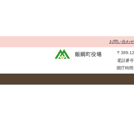
金
住まい・土地
人権・平和啓発
環境・ゴミ
学校給食
上下水道
児童クラブ
交通・道路
飯綱町コミュニ
お問い合わ
安全・防犯
ティスクール
〒389-
ペット・動物
電話番号：
相談窓口
開庁時間