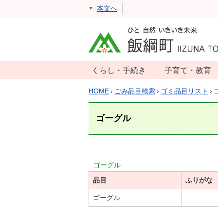
本文へ
くらし・手続き
子育て・教育
戸籍・住民票・
年齢別子育て情
HOME
›
ごみ品目検索
›
ゴミ品目リスト
›
印鑑証明
報
住民登録
子育て支援
ゴーグル
戸籍届出
母子の健康・予
防接種
マイナンバー
保育園
届出
ゴーグル
小学校・中学校
品目
消防・防災
ふりがな
生涯学習
年金・保険
ゴーグル
学校教育・奨学
税金