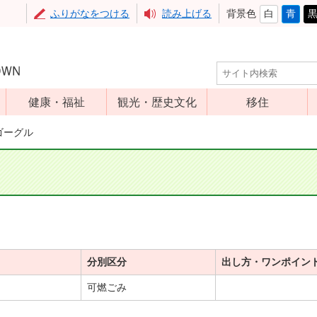
ふりがなをつける
読み上げる
背景色
白
青
健康・福祉
観光・歴史文化
移住
児童福祉
観光
ゴーグル
高齢者福祉
アップルミュー
ジアム
介護保険
いいづな歴史ふ
障害福祉
れあい館
保健・医療
レジャー・スポ
健康増進
ーツ
分別区分
出し方・ワンポイン
予防接種
文化財
可燃ごみ
食育