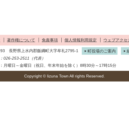
せ
著作権について
免責事項
個人情報利用規定
ウェブアクセ
1293 長野県上水内郡飯綱町大字牟礼2795-1
町役場のご案内
026-253-2511（代表）
：月曜日～金曜日（祝日、年末年始を除く）8時30分～17時15分
Copyright © Iizuna Town All rights Reserved.