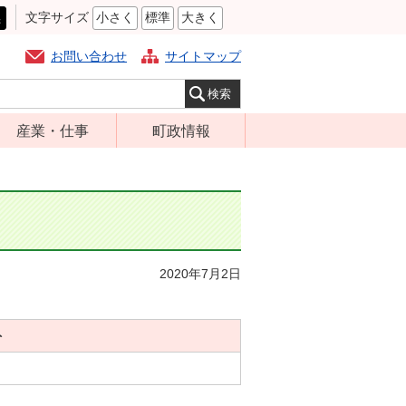
黒
文字サイズ
小さく
標準
大きく
お問い合わせ
サイトマップ
産業・仕事
町政情報
経営支援・金融
町の概要
支援・企業立地
組織案内
就労支援
庁舎案内
商工業振興
町長の部屋
2020年7月2日
農林業振興
ふるさと納税
届出・証明・法
施策・計画
令・規制
ト
都市整備
企業の税金
選挙
入札・契約
財政・行政改革