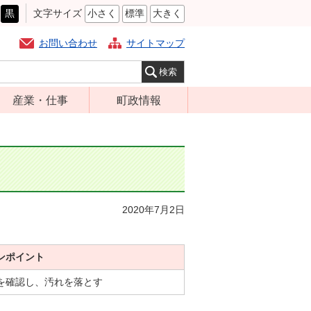
黒
文字サイズ
小さく
標準
大きく
お問い合わせ
サイトマップ
産業・仕事
町政情報
経営支援・金融
町の概要
支援・企業立地
組織案内
就労支援
庁舎案内
商工業振興
町長の部屋
2020年7月2日
農林業振興
ふるさと納税
届出・証明・法
施策・計画
令・規制
ンポイント
都市整備
企業の税金
を確認し、汚れを落とす
選挙
入札・契約
財政・行政改革