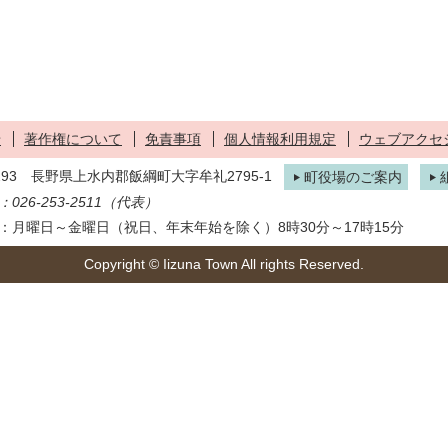
せ
著作権について
免責事項
個人情報利用規定
ウェブアクセ
1293 長野県上水内郡飯綱町大字牟礼2795-1
町役場のご案内
026-253-2511（代表）
：月曜日～金曜日（祝日、年末年始を除く）8時30分～17時15分
Copyright © Iizuna Town All rights Reserved.