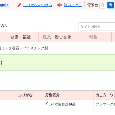
age
▼
ふりがなをつける
読み上げる
背景色
白
青
健康・福祉
観光・歴史文化
移住
児童福祉
観光
粉ミルク容器（プラスチック製）
高齢者福祉
アップルミュー
ジアム
製）
介護保険
いいづな歴史ふ
障害福祉
れあい館
保健・医療
レジャー・スポ
健康増進
ーツ
ふりがな
分別区分
出し方・ワ
予防接種
文化財
ﾌﾟﾗｽﾁｯｸ製容器包装
プラマーク
食育