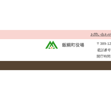
金
住まい・土地
人権・平和啓発
環境・ゴミ
学校給食
上下水道
児童クラブ
交通・道路
飯綱町コミュニ
お問い合わ
安全・防犯
ティスクール
〒389-
ペット・動物
電話番号：
相談窓口
開庁時間