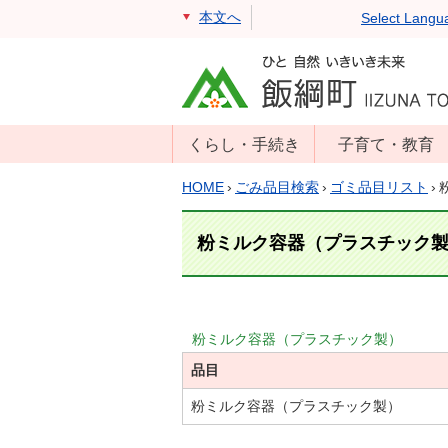
本文へ
Select Langu
くらし・手続き
子育て・教育
戸籍・住民票・
年齢別子育て情
HOME
›
ごみ品目検索
›
ゴミ品目リスト
›
印鑑証明
報
住民登録
子育て支援
粉ミルク容器（プラスチック
戸籍届出
母子の健康・予
防接種
マイナンバー
保育園
届出
粉ミルク容器（プラスチック製）
小学校・中学校
品目
消防・防災
生涯学習
年金・保険
粉ミルク容器（プラスチック製）
学校教育・奨学
税金