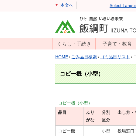
本文へ
Select Langu
くらし・手続き
子育て・教育
戸籍・住民票・
年齢別子育て情
HOME
›
ごみ品目検索
›
ゴミ品目リスト
›
印鑑証明
報
住民登録
子育て支援
コピー機（小型）
戸籍届出
母子の健康・予
防接種
マイナンバー
保育園
届出
コピー機（小型）
小学校・中学校
品目
消防・防災
ふり
分別
出し方・
がな
区分
生涯学習
年金・保険
学校教育・奨学
コピー機
小型
役場窓口
税金