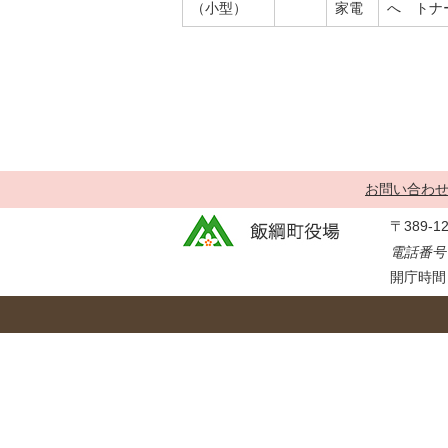
金
（小型）
家電
へ トナ
住まい・土地
人権・平和啓発
環境・ゴミ
学校給食
上下水道
児童クラブ
交通・道路
飯綱町コミュニ
安全・防犯
ティスクール
ペット・動物
お問い合わ
相談窓口
〒389-
電話番号：
開庁時間