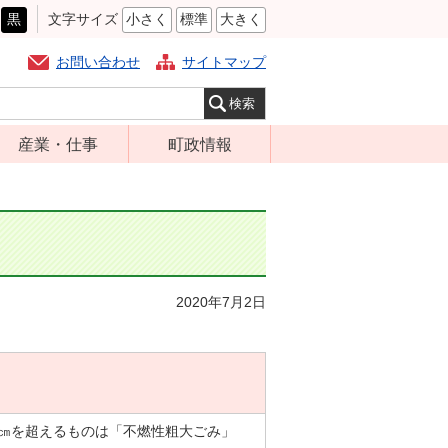
黒
文字サイズ
小さく
標準
大きく
お問い合わせ
サイトマップ
産業・仕事
町政情報
経営支援・金融
町の概要
支援・企業立地
組織案内
就労支援
庁舎案内
商工業振興
町長の部屋
2020年7月2日
農林業振興
ふるさと納税
届出・証明・法
施策・計画
令・規制
都市整備
企業の税金
選挙
入札・契約
50㎝を超えるものは「不燃性粗大ごみ」
財政・行政改革