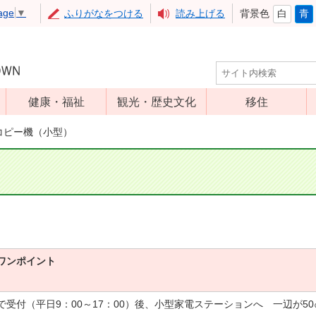
age
▼
ふりがなをつける
読み上げる
背景色
白
青
健康・福祉
観光・歴史文化
移住
児童福祉
観光
コピー機（小型）
高齢者福祉
アップルミュー
ジアム
介護保険
いいづな歴史ふ
障害福祉
れあい館
保健・医療
レジャー・スポ
健康増進
ーツ
ワンポイント
予防接種
文化財
食育
で受付（平日9：00～17：00）後、小型家電ステーションへ 一辺が