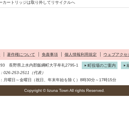
ーカートリッジは取り外してリサイクルへ
せ
著作権について
免責事項
個人情報利用規定
ウェブアクセ
1293 長野県上水内郡飯綱町大字牟礼2795-1
町役場のご案内
026-253-2511（代表）
：月曜日～金曜日（祝日、年末年始を除く）8時30分～17時15分
Copyright © Iizuna Town All rights Reserved.