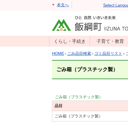
本文へ
Select Langu
くらし・手続き
子育て・教育
戸籍・住民票・
年齢別子育て情
HOME
›
ごみ品目検索
›
ゴミ品目リスト
›
印鑑証明
報
住民登録
子育て支援
ごみ箱（プラスチック製）
戸籍届出
母子の健康・予
防接種
マイナンバー
保育園
届出
ごみ箱（プラスチック製）
小学校・中学校
品目
消防・防災
生涯学習
年金・保険
ごみ箱（プラスチック製）
学校教育・奨学
税金