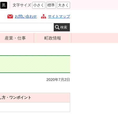
黒
文字サイズ
小さく
標準
大きく
お問い合わせ
サイトマップ
産業・仕事
町政情報
経営支援・金融
町の概要
支援・企業立地
組織案内
就労支援
庁舎案内
商工業振興
町長の部屋
2020年7月2日
農林業振興
ふるさと納税
届出・証明・法
施策・計画
令・規制
し方・ワンポイント
都市整備
企業の税金
選挙
入札・契約
財政・行政改革