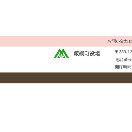
金
住まい・土地
人権・平和啓発
環境・ゴミ
学校給食
上下水道
児童クラブ
交通・道路
飯綱町コミュニ
お問い合わ
安全・防犯
ティスクール
〒389-
ペット・動物
電話番号：
相談窓口
開庁時間