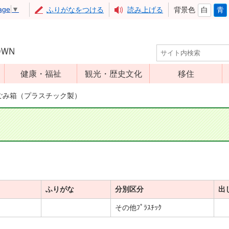
age
▼
ふりがなをつける
読み上げる
背景色
白
青
健康・福祉
観光・歴史文化
移住
児童福祉
観光
ごみ箱（プラスチック製）
高齢者福祉
アップルミュー
ジアム
介護保険
いいづな歴史ふ
障害福祉
れあい館
保健・医療
レジャー・スポ
健康増進
ーツ
ふりがな
分別区分
出
予防接種
文化財
その他ﾌﾟﾗｽﾁｯｸ
食育