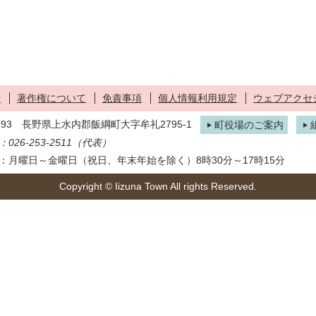
せ
著作権について
免責事項
個人情報利用規定
ウェブアクセ
1293 長野県上水内郡飯綱町大字牟礼2795-1
町役場のご案内
026-253-2511（代表）
：月曜日～金曜日（祝日、年末年始を除く）8時30分～17時15分
Copyright © Iizuna Town All rights Reserved.