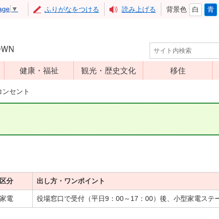
age
▼
ふりがなをつける
読み上げる
背景色
白
青
健康・福祉
観光・歴史文化
移住
児童福祉
観光
コンセント
高齢者福祉
アップルミュー
ジアム
介護保険
いいづな歴史ふ
障害福祉
れあい館
保健・医療
レジャー・スポ
健康増進
ーツ
区分
出し方・ワンポイント
予防接種
文化財
家電
役場窓口で受付（平日9：00～17：00）後、小型家電ステ
食育