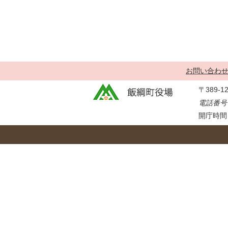
金
住まい・土地
人権・平和啓発
環境・ゴミ
学校給食
上下水道
児童クラブ
交通・道路
飯綱町コミュニ
お問い合わ
安全・防犯
ティスクール
〒389-
ペット・動物
電話番号：
相談窓口
開庁時間