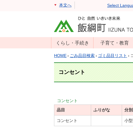
本文へ
Select Langu
くらし・手続き
子育て・教育
戸籍・住民票・
年齢別子育て情
HOME
›
ごみ品目検索
›
ゴミ品目リスト
›
印鑑証明
報
住民登録
子育て支援
コンセント
戸籍届出
母子の健康・予
防接種
マイナンバー
保育園
届出
コンセント
小学校・中学校
品目
消防・防災
ふりがな
分別
生涯学習
年金・保険
コンセント
小型
学校教育・奨学
税金