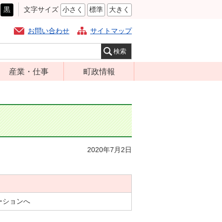
黒
文字サイズ
小さく
標準
大きく
お問い合わせ
サイトマップ
産業・仕事
町政情報
経営支援・金融
町の概要
支援・企業立地
組織案内
就労支援
庁舎案内
商工業振興
町長の部屋
2020年7月2日
農林業振興
ふるさと納税
届出・証明・法
施策・計画
令・規制
都市整備
企業の税金
ーションへ
選挙
入札・契約
財政・行政改革