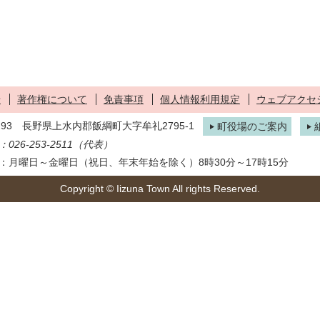
せ
著作権について
免責事項
個人情報利用規定
ウェブアクセ
1293 長野県上水内郡飯綱町大字牟礼2795-1
町役場のご案内
026-253-2511（代表）
：月曜日～金曜日（祝日、年末年始を除く）8時30分～17時15分
Copyright © Iizuna Town All rights Reserved.