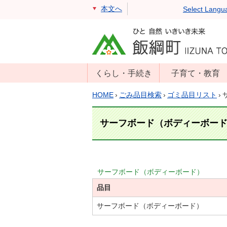
本文へ
Select Langu
くらし・手続き
子育て・教育
戸籍・住民票・
年齢別子育て情
HOME
›
ごみ品目検索
›
ゴミ品目リスト
›
印鑑証明
報
住民登録
子育て支援
サーフボード（ボディーボー
戸籍届出
母子の健康・予
防接種
マイナンバー
保育園
届出
サーフボード（ボディーボード）
小学校・中学校
品目
消防・防災
生涯学習
年金・保険
サーフボード（ボディーボード）
学校教育・奨学
税金