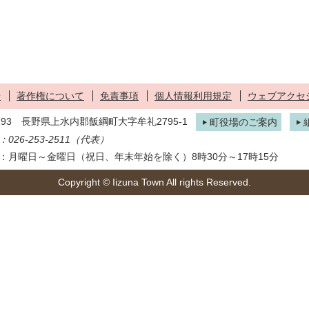
せ
著作権について
免責事項
個人情報利用規定
ウェブアクセ
1293 長野県上水内郡飯綱町大字牟礼2795-1
町役場のご案内
026-253-2511（代表）
：月曜日～金曜日（祝日、年末年始を除く）8時30分～17時15分
Copyright © Iizuna Town All rights Reserved.