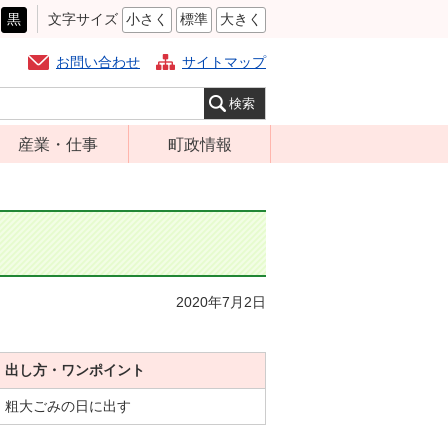
黒
文字サイズ
小さく
標準
大きく
お問い合わせ
サイトマップ
産業・仕事
町政情報
経営支援・金融
町の概要
支援・企業立地
組織案内
就労支援
庁舎案内
商工業振興
町長の部屋
2020年7月2日
農林業振興
ふるさと納税
届出・証明・法
施策・計画
令・規制
出し方・ワンポイント
都市整備
企業の税金
粗大ごみの日に出す
選挙
入札・契約
財政・行政改革