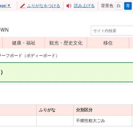
age
▼
ふりがなをつける
読み上げる
背景色
白
青
健康・福祉
観光・歴史文化
移住
児童福祉
観光
サーフボード（ボディーボード）
高齢者福祉
アップルミュー
ジアム
ド）
介護保険
いいづな歴史ふ
障害福祉
れあい館
保健・医療
レジャー・スポ
健康増進
ーツ
ふりがな
分別区分
予防接種
文化財
不燃性粗大ごみ
食育