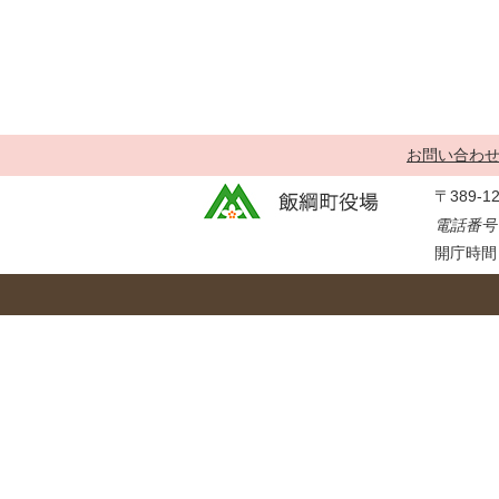
金
住まい・土地
人権・平和啓発
環境・ゴミ
学校給食
上下水道
児童クラブ
交通・道路
飯綱町コミュニ
お問い合わ
安全・防犯
ティスクール
〒389-
ペット・動物
電話番号：
相談窓口
開庁時間