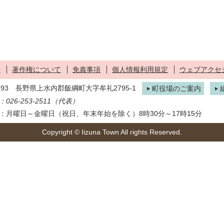
せ
著作権について
免責事項
個人情報利用規定
ウェブアクセ
1293 長野県上水内郡飯綱町大字牟礼2795-1
町役場のご案内
026-253-2511（代表）
：月曜日～金曜日（祝日、年末年始を除く）8時30分～17時15分
Copyright © Iizuna Town All rights Reserved.