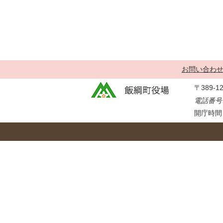
金
住まい・土地
人権・平和啓発
環境・ゴミ
学校給食
上下水道
児童クラブ
交通・道路
飯綱町コミュニ
お問い合わ
安全・防犯
ティスクール
〒389-
ペット・動物
電話番号：
相談窓口
開庁時間