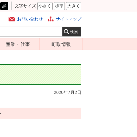
黒
文字サイズ
小さく
標準
大きく
お問い合わせ
サイトマップ
産業・仕事
町政情報
経営支援・金融
町の概要
支援・企業立地
組織案内
就労支援
庁舎案内
商工業振興
町長の部屋
2020年7月2日
農林業振興
ふるさと納税
届出・証明・法
施策・計画
令・規制
ト
都市整備
企業の税金
選挙
入札・契約
財政・行政改革