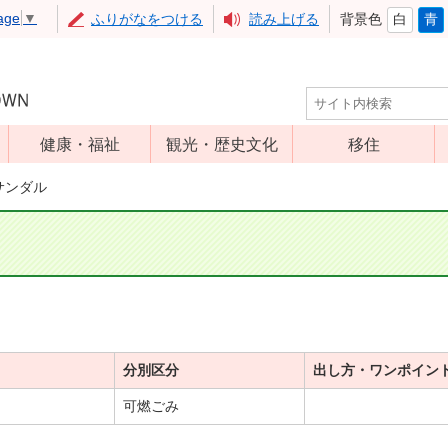
age
▼
ふりがなをつける
読み上げる
背景色
白
青
健康・福祉
観光・歴史文化
移住
児童福祉
観光
サンダル
高齢者福祉
アップルミュー
ジアム
介護保険
いいづな歴史ふ
障害福祉
れあい館
保健・医療
レジャー・スポ
健康増進
ーツ
分別区分
出し方・ワンポイン
予防接種
文化財
可燃ごみ
食育