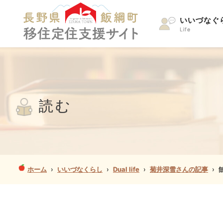
いいづなぐ
Life
読む
ホーム
›
いいづなくらし
›
Dual life
›
菊井深雪さんの記事
›