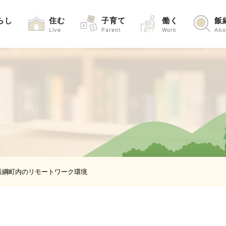
らし
住む
子育て
働く
飯
Live
Parent
Work
Abo
飯綱町内のリモートワーク環境