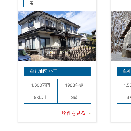
玉
牟礼地区 小玉
牟礼
1,600万円
1988年築
1,
8K以上
2階
3
物件を見る