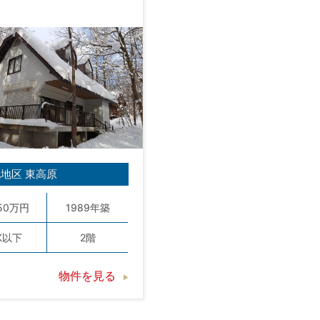
地区 東高原
550万円
1989年築
K以下
2階
物件を見る