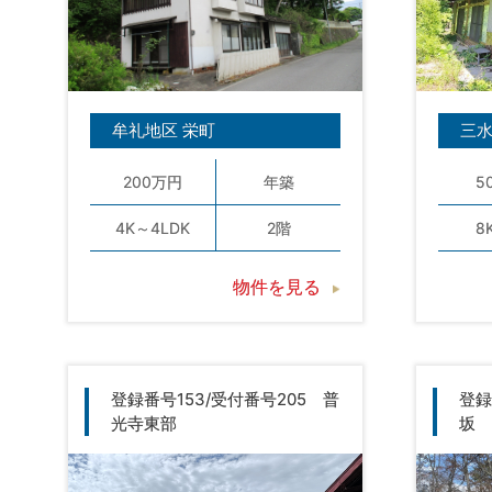
牟礼地区 栄町
三水
200万円
年築
5
4K～4LDK
2階
8
物件を見る
登録番号153/受付番号205 普
登録
光寺東部
坂