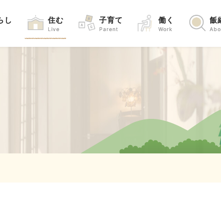
らし
住む
子育て
働く
飯
Live
Parent
Work
Abo