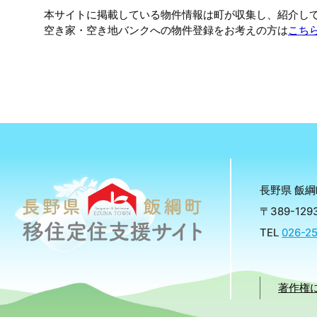
本サイトに掲載している物件情報は町が収集し、紹介し
空き家・空き地バンクへの物件登録をお考えの方は
こち
長野県 飯綱
〒389-1
TEL
026-25
著作権