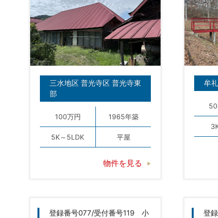
三水地区 普光寺区 普光寺東
牟礼
部
5
100万円
1965年築
3
5K～5LDK
平屋
物件を見る
登録番号077/受付番号119 小
登録