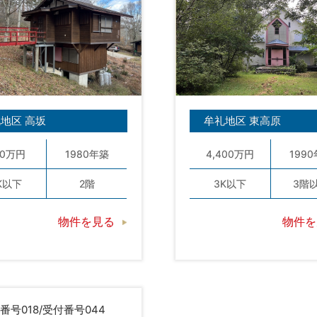
地区 高坂
牟礼地区 東高原
00万円
1980年築
4,400万円
199
K以下
2階
3K以下
3階
物件を見る
物件を
番号018/受付番号044