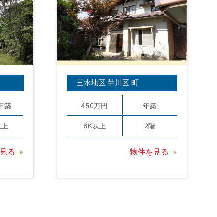
三水地区 芋川区 町
0年築
450万円
年築
以上
8K以上
2階
見る
物件を見る