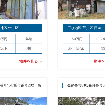
地区 倉井区 谷
三水地区 芋川区 日向
0万円
年築
150万円
198
K以上
2階
3K～3LDK
2
物件を見る
物件を
番号151/受付番号202 高
登録番号010/受付番号0