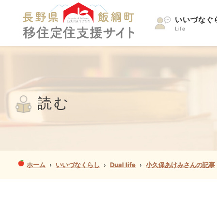
いいづなぐ
Life
読む
ホーム
›
いいづなくらし
›
Dual life
›
小久保あけみさんの記事