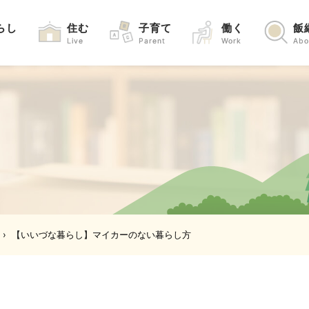
らし
住む
子育て
働く
飯
Live
Parent
Work
Abo
›
【いいづな暮らし】マイカーのない暮らし方