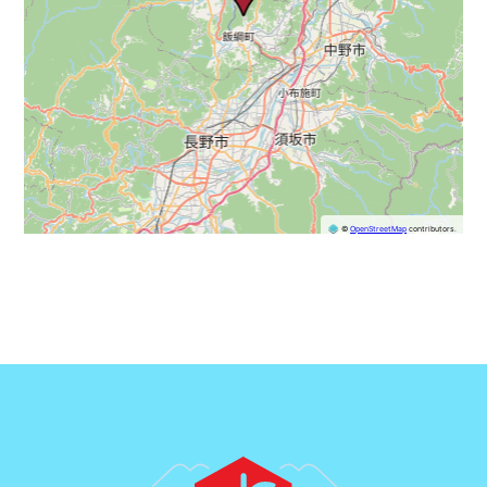
©
OpenStreetMap
contributors.