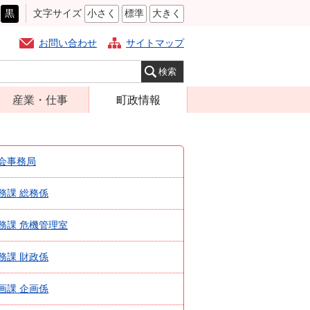
黒
文字サイズ
小さく
標準
大きく
お問い合わせ
サイトマップ
産業・仕事
町政情報
経営支援・金融
町の概要
支援・企業立地
組織案内
会事務局
就労支援
庁舎案内
商工業振興
務課 総務係
町長の部屋
農林業振興
ふるさと納税
務課 危機管理室
届出・証明・法
施策・計画
令・規制
務課 財政係
都市整備
企業の税金
選挙
画課 企画係
入札・契約
財政・行政改革