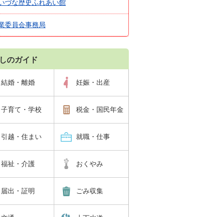
いづな歴史ふれあい館
業委員会事務局
しのガイド
結婚・離婚
妊娠・出産
子育て・学校
税金・国民年金
引越・住まい
就職・仕事
福祉・介護
おくやみ
届出・証明
ごみ収集