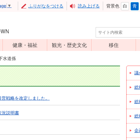
age
▼
ふりがなをつける
読み上げる
背景色
白
青
健康・福祉
観光・歴史文化
移住
児童福祉
観光
下水道係
高齢者福祉
アップルミュー
議
ジアム
介護保険
いいづな歴史ふ
障害福祉
総
れあい館
保健・医療
経営戦略を改定しました。
総
レジャー・スポ
健康増進
ーツ
状況説明書
総
予防接種
文化財
食育
企