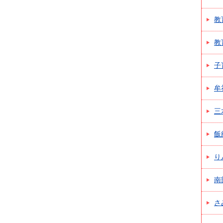
教
教
子
牟
三
飯
り
南
さ