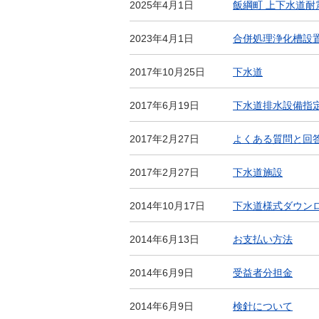
金
2025年4月1日
飯綱町 上下水道
住まい・土地
人権・平和啓発
2023年4月1日
環境・ゴミ
合併処理浄化槽設
学校給食
上下水道
2017年10月25日
下水道
児童クラブ
交通・道路
飯綱町コミュニ
2017年6月19日
下水道排水設備指
安全・防犯
ティスクール
ペット・動物
2017年2月27日
よくある質問と回
相談窓口
2017年2月27日
下水道施設
2014年10月17日
下水道様式ダウン
2014年6月13日
お支払い方法
2014年6月9日
受益者分担金
2014年6月9日
検針について