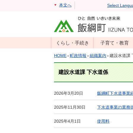
本文へ
Select Langu
くらし・手続き
子育て・教育
戸籍・住民票・
年齢別子育て情
HOME
›
町政情報
›
組織案内
›
建設水道課 
印鑑証明
報
住民登録
子育て支援
建設水道課 下水道係
戸籍届出
母子の健康・予
防接種
マイナンバー
2026年3月20日
飯綱町下水道事業
保育園
届出
2025年11月30日
下水道事業の業務
小学校・中学校
消防・防災
生涯学習
年金・保険
2025年4月1日
使用料
学校教育・奨学
税金