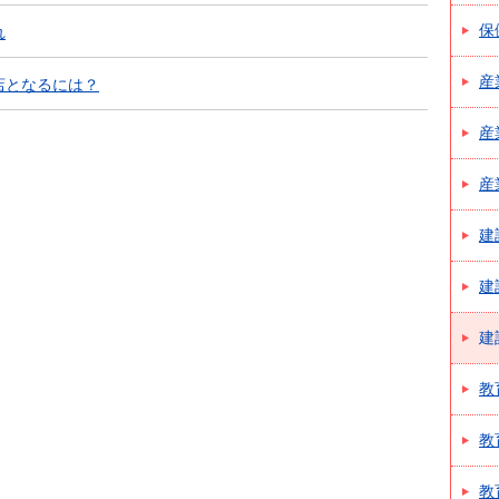
保
れ
産
店となるには？
産
産
建
建
建
教
教
教