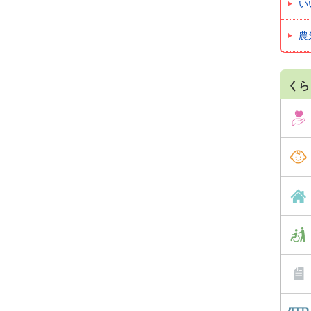
い
農
くら