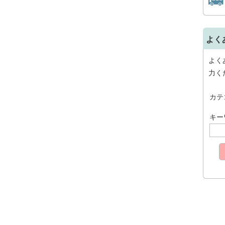
よく
よく
力く
カテ
キー