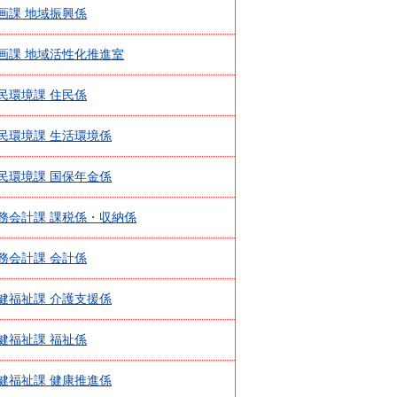
指定管理者制度
画課 地域振興係
人事・職員募集
人材募集
画課 地域活性化推進室
統計・人口
広報・広聴
民環境課 住民係
まちづくり
民環境課 生活環境係
庁舎建設
民環境課 国保年金係
務会計課 課税係・収納係
務会計課 会計係
健福祉課 介護支援係
健福祉課 福祉係
健福祉課 健康推進係