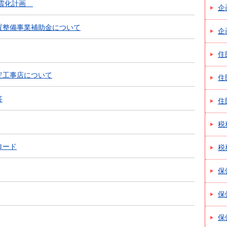
耐震化計画
企
置整備事業補助金について
企
住
定工事店について
住
答
住
税
ロード
税
保
保
保