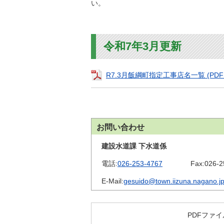
金
い。
住まい・土地
人権・平和啓発
環境・ゴミ
学校給食
上下水道
令和7年3月更新
児童クラブ
交通・道路
飯綱町コミュニ
R7.3月飯綱町指定工事店名一覧 (PDF 1
安全・防犯
ティスクール
ペット・動物
相談窓口
お問い合わせ
建設水道課 下水道係
電話:
026-253-4767
Fax:
026-2
E-Mail:
gesuido@town.iizuna.nagano.j
PDFファイ