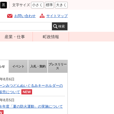
黒
文字サイズ
小さく
標準
大きく
お問い合わせ
サイトマップ
産業・仕事
町政情報
経営支援・金融
町の概要
支援・企業立地
組織案内
就労支援
庁舎案内
プレスリリー
らせ
イベント
入札・契約
ス
商工業振興
町長の部屋
農林業振興
6年8月6日
ふるさと納税
ーンみつどんぬいぐるみキーホルダーの
届出・証明・法
施策・計画
販売について
令・規制
都市整備
6年8月5日
企業の税金
選挙
８年度「夏の防火運動」の実施について
入札・契約
財政・行政改革