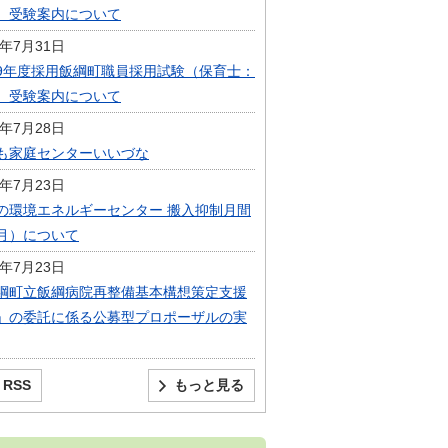
）受験案内について
6年7月31日
9年度採用飯綱町職員採用試験（保育士：
）受験案内について
6年7月28日
も家庭センターいいづな
6年7月23日
の環境エネルギーセンター 搬入抑制月間
月）について
6年7月23日
綱町立飯綱病院再整備基本構想策定支援
」の委託に係る公募型プロポーザルの実
RSS
もっと見る