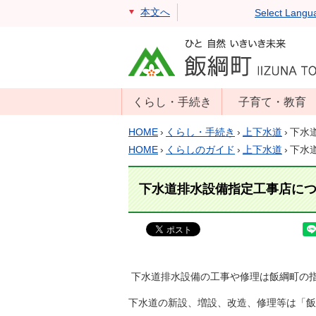
本文へ
Select Langu
くらし・手続き
子育て・教育
戸籍・住民票・
年齢別子育て情
HOME
›
くらし・手続き
›
上下水道
›
下水
印鑑証明
報
HOME
›
くらしのガイド
›
上下水道
›
下水
住民登録
子育て支援
下水道排水設備指定工事店に
戸籍届出
母子の健康・予
防接種
マイナンバー
保育園
届出
小学校・中学校
消防・防災
下水道排水設備の工事や修理は飯綱町の
生涯学習
年金・保険
学校教育・奨学
下水道の新設、増設、改造、修理等は「飯
税金