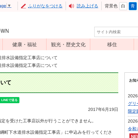
age
▼
ふりがなをつける
読み上げる
背景色
白
青
健康・福祉
観光・歴史文化
移住
児童福祉
観光
道排水設備指定工事店について
道排水設備指定工事店について
高齢者福祉
アップルミュー
ジアム
介護保険
お知
ついて
いいづな歴史ふ
障害福祉
れあい館
202
保健・医療
レジャー・スポ
グリ
健康増進
ーツ
2017年6月19日
限定
予防接種
文化財
指定を受けた工事店以外が行うことができません。
202
食育
令和
綱町下水道排水設備指定工事店」に申込みを行ってくださ