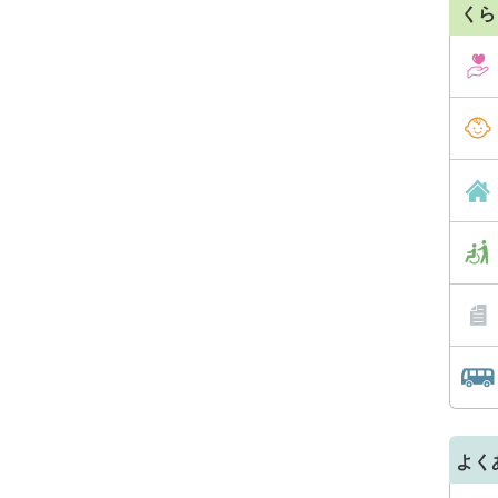
くら
よく