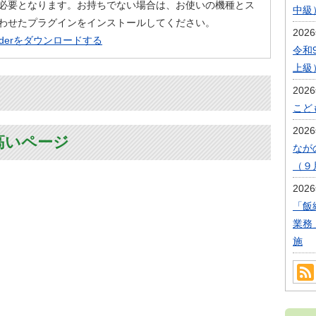
必要となります。お持ちでない場合は、お使いの機種とス
中級
わせたプラグインをインストールしてください。
202
eaderをダウンロードする
令和
上級
202
こど
202
高いページ
なが
（９
202
「飯
業務
施