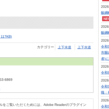
202
飯綱
202
飯綱
17KB)
202
令和
カテゴリー
上下水道
上下水道
市圏
者)
202
令和
53-6869
202
令和
p
職：
202
ルをご覧いただくためには、Adobe Readerのプラグイン
令和