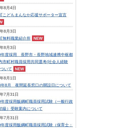
指定管理者制度
6年8月4日
人事・職員募集
人材募集
町こどもまんなか応援サポーター宣言
統計・人口
広報・広聴
6年8月3日
まちづくり
町無料職業紹介所
庁舎建設
6年8月3日
9年度採用 長野市・長野地域連携中枢都
内市町村職員採用共同選考(社会人経験
について
6年8月1日
8年8月 夜間延長窓口の開設日について
6年7月31日
9年度採用飯綱町職員採用試験（一般行政
初級）受験案内について
6年7月31日
9年度採用飯綱町職員採用試験（保育士：