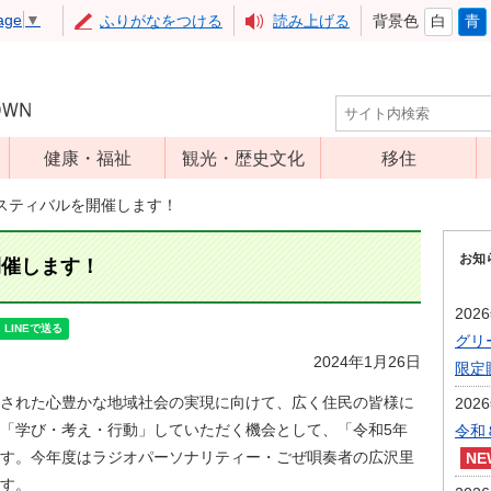
age
▼
ふりがなをつける
読み上げる
背景色
白
青
健康・福祉
観光・歴史文化
移住
児童福祉
観光
スティバルを開催します！
高齢者福祉
アップルミュー
お知
ジアム
開催します！
介護保険
いいづな歴史ふ
障害福祉
202
れあい館
グリ
保健・医療
レジャー・スポ
2024年1月26日
限定
健康増進
ーツ
された心豊かな地域社会の実現に向けて、広く住民の皆様に
202
予防接種
文化財
「学び・考え・行動」していただく機会として、「令和5年
令和
食育
す。今年度はラジオパーソナリティー・ごぜ唄奏者の広沢里
す。