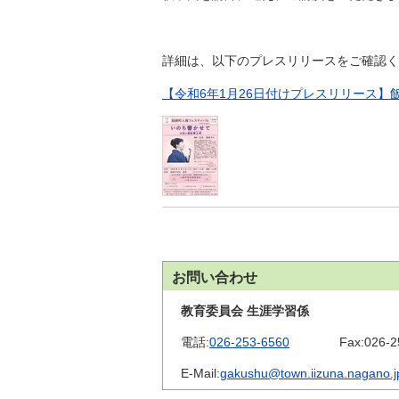
金
住まい・土地
人権・平和啓発
環境・ゴミ
詳細は、以下のプレスリリースをご確認く
学校給食
上下水道
児童クラブ
【令和6年1月26日付けプレスリリース
交通・道路
飯綱町コミュニ
安全・防犯
ティスクール
ペット・動物
相談窓口
お問い合わせ
教育委員会 生涯学習係
電話:
026-253-6560
Fax:
026-2
E-Mail:
gakushu@town.iizuna.nagano.j