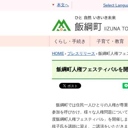
本文へ
Select Langu
くらし・手続き
子育て・教育
戸籍・住民票・
年齢別子育て情
HOME
›
プレスリリース
›
飯綱町人権フェ
印鑑証明
報
住民登録
子育て支援
飯綱町人権フェスティバルを
戸籍届出
母子の健康・予
防接種
マイナンバー
保育園
届出
小学校・中学校
飯綱町では住民一人ひとりの人権が尊重
消防・防災
参加を呼びかけ、様々な人権問題について
生涯学習
年金・保険
度飯綱町人権フェスティバル」を開催しま
学校教育・奨学
税金
枝子氏を講師に迎え、ご講演をいただきま