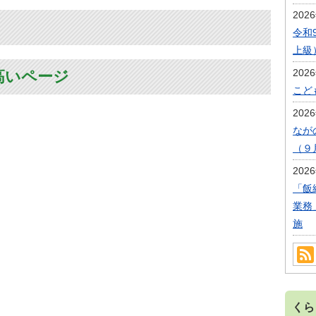
202
令和
上級
202
高いページ
こど
202
なが
（９
202
「飯
業務
施
くら