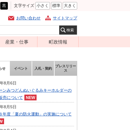
黒
文字サイズ
小さく
標準
大きく
お問い合わせ
サイトマップ
産業・仕事
町政情報
経営支援・金融
町の概要
支援・企業立地
組織案内
プレスリリー
らせ
イベント
入札・契約
就労支援
ス
庁舎案内
商工業振興
町長の部屋
6年8月6日
農林業振興
ーンみつどんぬいぐるみキーホルダーの
ふるさと納税
販売について
届出・証明・法
施策・計画
令・規制
6年8月5日
都市整備
８年度「夏の防火運動」の実施について
企業の税金
選挙
入札・契約
財政・行政改革