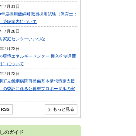
6年7月31日
9年度採用飯綱町職員採用試験（保育士：
）受験案内について
6年7月28日
も家庭センターいいづな
6年7月23日
の環境エネルギーセンター 搬入抑制月間
月）について
6年7月23日
綱町立飯綱病院再整備基本構想策定支援
」の委託に係る公募型プロポーザルの実
RSS
もっと見る
しのガイド