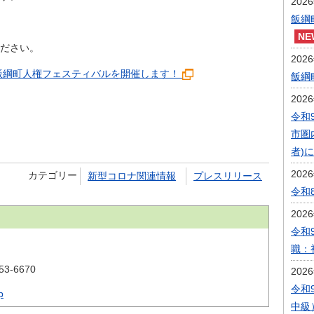
202
飯綱
ださい。
202
】飯綱町人権フェスティバルを開催します！
飯綱
202
令和
市圏
者)
202
カテゴリー
新型コロナ関連情報
プレスリリース
令和
202
令和
職：
53-6670
202
令和
p
中級