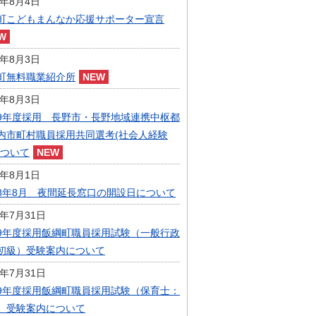
6年8月4日
指定管理者制度
町こどもまんなか応援サポーター宣言
人事・職員募集
人材募集
統計・人口
6年8月3日
広報・広聴
町無料職業紹介所
まちづくり
6年8月3日
庁舎建設
9年度採用 長野市・長野地域連携中枢都
内市町村職員採用共同選考(社会人経験
について
6年8月1日
8年8月 夜間延長窓口の開設日について
6年7月31日
9年度採用飯綱町職員採用試験（一般行政
初級）受験案内について
6年7月31日
9年度採用飯綱町職員採用試験（保育士：
）受験案内について