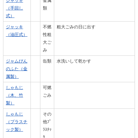
ジャッキ
金属
（手回し
類
式）
ジャッキ
不燃
粗大ごみの日に出す
（油圧式）
性粗
大ご
み
ジャムびん
缶類
水洗いして乾かす
のふた（金
属製）
しゃもじ
可燃
（木、竹
ごみ
製）
しゃもじ
その
（プラスチ
他ﾌﾟ
ック製）
ﾗｽﾁｯ
ｸ