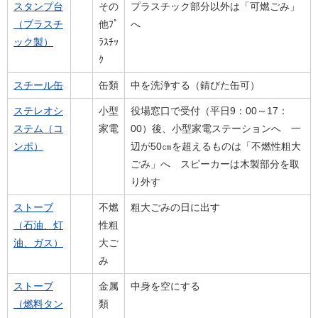
スタンプ台
その
プラスチック部分以外は「可燃ごみ」
（プラスチ
他ﾌﾟ
へ
ック製）
ﾗｽﾁｯ
ｸ
スチール缶
缶類
中を洗浄する（錆びた缶可）
ステレオシ
小型
役場窓口で受付（平日9：00～17：
ステム（コ
家電
00）後、小型家電ステーションへ 一
ンポ）
辺が50㎝を超えるものは「不燃性粗大
ごみ」へ スピーカーは木製部分を取
り外す
ストーブ
不燃
粗大ごみの日に出す
（石油、灯
性粗
油、ガス）
大ご
み
ストーブ
金属
中身を空にする
（燃料タン
類