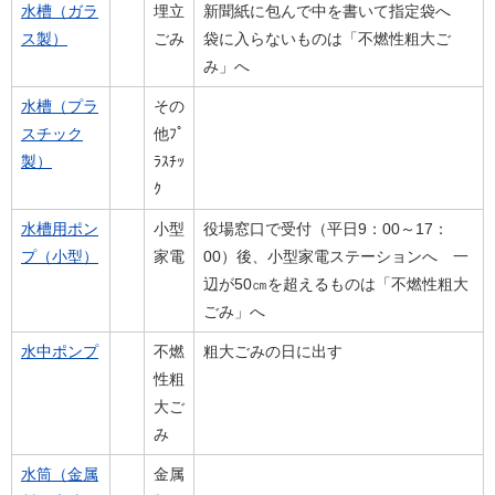
水槽（ガラ
埋立
新聞紙に包んで中を書いて指定袋へ
ス製）
ごみ
袋に入らないものは「不燃性粗大ご
み」へ
水槽（プラ
その
スチック
他ﾌﾟ
製）
ﾗｽﾁｯ
ｸ
水槽用ポン
小型
役場窓口で受付（平日9：00～17：
プ（小型）
家電
00）後、小型家電ステーションへ 一
辺が50㎝を超えるものは「不燃性粗大
ごみ」へ
水中ポンプ
不燃
粗大ごみの日に出す
性粗
大ご
み
水筒（金属
金属