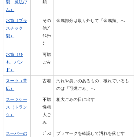
製、魔法び
類
ん）
水筒（プラ
その
金属部分は取り外して「金属類」へ
スチック
他ﾌﾟ
製）
ﾗｽﾁｯ
ｸ
水筒（ひ
可燃
も、バン
ごみ
ド）
スーツ（背
古着
汚れや臭いのあるもの、破れているも
広）
のは「可燃ごみ」へ
スーツケー
不燃
粗大ごみの日に出す
ス（トラン
性粗
ク）
大ご
み
スーパーの
ﾌﾟﾗｽ
プラマークを確認して汚れを落とす