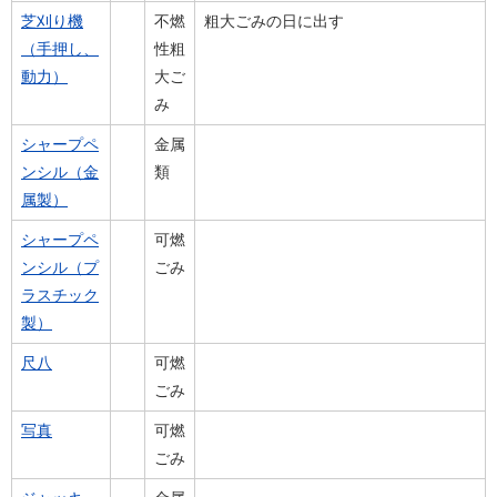
芝刈り機
不燃
粗大ごみの日に出す
（手押し、
性粗
動力）
大ご
み
シャープペ
金属
ンシル（金
類
属製）
シャープペ
可燃
ンシル（プ
ごみ
ラスチック
製）
尺八
可燃
ごみ
写真
可燃
ごみ