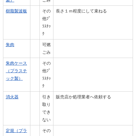
製）
ごみ
樹脂製波板
その
長さ１ｍ程度にして束ねる
他ﾌﾟ
ﾗｽﾁｯ
ｸ
朱肉
可燃
ごみ
朱肉ケース
その
（プラスチ
他ﾌﾟ
ック製）
ﾗｽﾁｯ
ｸ
消火器
引き
販売店か処理業者へ依頼する
取り
でき
ない
定規（プラ
その