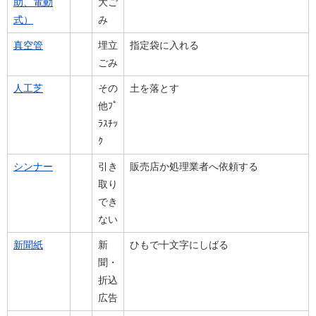
助、電動
大ご
式）
み
真空管
埋立
指定袋に入れる
ごみ
人工芝
その
土を落とす
他ﾌﾟ
ﾗｽﾁｯ
ｸ
シンナー
引き
販売店か処理業者へ依頼する
取り
でき
ない
新聞紙
新
ひもで十文字にしばる
聞・
折込
広告