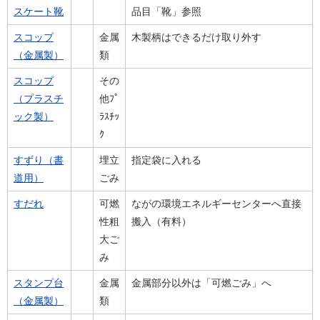
スケート靴
品目「靴」参照
スコップ
金属
木製柄はできるだけ取り外す
（金属製）
類
スコップ
その
（プラスチ
他ﾌﾟ
ック製）
ﾗｽﾁｯ
ｸ
すずり（書
埋立
指定袋に入れる
道用）
ごみ
すだれ
可燃
ながの環境エネルギーセンターへ直接
性粗
搬入（有料）
大ご
み
スタンプ台
金属
金属部分以外は「可燃ごみ」へ
（金属製）
類