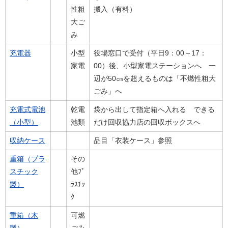
性粗
搬入（有料）
大ご
み
充電器
小型
役場窓口で受付（平日9：00～17：
家電
00）後、小型家電ステーションへ 一
辺が50㎝を超えるものは「不燃性粗大
ごみ」へ
充電式電池
乾電
袋から出して指定箱へ入れる できる
（小型）
池類
だけ回収協力店の回収ボックスへ
収納ケース
品目「衣装ケース」参照
重箱（プラ
その
スチック
他ﾌﾟ
製）
ﾗｽﾁｯ
ｸ
重箱（木
可燃