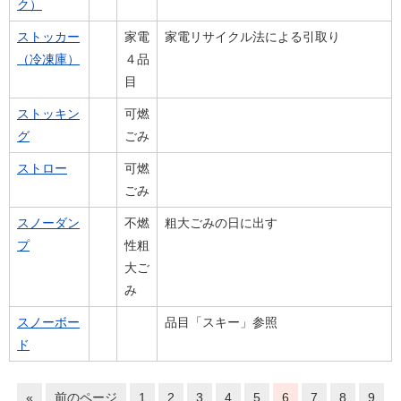
ク）
ストッカー
家電
家電リサイクル法による引取り
（冷凍庫）
４品
目
ストッキン
可燃
グ
ごみ
ストロー
可燃
ごみ
スノーダン
不燃
粗大ごみの日に出す
プ
性粗
大ご
み
スノーボー
品目「スキー」参照
ド
«
前のページ
1
2
3
4
5
6
7
8
9