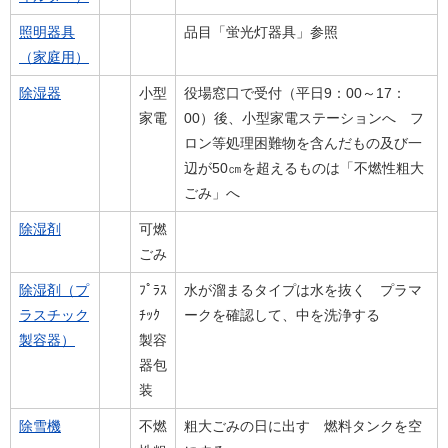
照明器具
品目「蛍光灯器具」参照
（家庭用）
除湿器
小型
役場窓口で受付（平日9：00～17：
家電
00）後、小型家電ステーションへ フ
ロン等処理困難物を含んだもの及び一
辺が50㎝を超えるものは「不燃性粗大
ごみ」へ
除湿剤
可燃
ごみ
除湿剤（プ
ﾌﾟﾗｽ
水が溜まるタイプは水を抜く プラマ
ラスチック
ﾁｯｸ
ークを確認して、中を洗浄する
製容器）
製容
器包
装
除雪機
不燃
粗大ごみの日に出す 燃料タンクを空