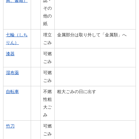
典、書籍）
誌・
その
他の
紙
七輪（しち
埋立
金属部分は取り外して「金属類」へ
りん）
ごみ
漆器
可燃
ごみ
湿布薬
可燃
ごみ
自転車
不燃
粗大ごみの日に出す
性粗
大ご
み
竹刀
可燃
ごみ