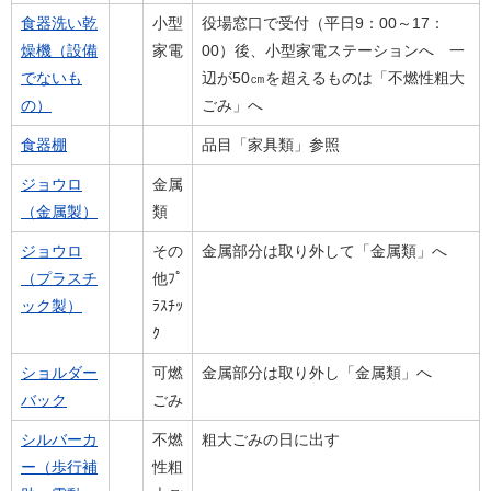
食器洗い乾
小型
役場窓口で受付（平日9：00～17：
燥機（設備
家電
00）後、小型家電ステーションへ 一
でないも
辺が50㎝を超えるものは「不燃性粗大
の）
ごみ」へ
食器棚
品目「家具類」参照
ジョウロ
金属
（金属製）
類
ジョウロ
その
金属部分は取り外して「金属類」へ
（プラスチ
他ﾌﾟ
ック製）
ﾗｽﾁｯ
ｸ
ショルダー
可燃
金属部分は取り外し「金属類」へ
バック
ごみ
シルバーカ
不燃
粗大ごみの日に出す
ー（歩行補
性粗