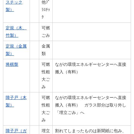
スチック
他ﾌﾟ
製）
ﾗｽﾁｯ
ｸ
定規（木、
可燃
竹製）
ごみ
定規（金属
金属
製）
類
将棋盤
可燃
ながの環境エネルギーセンターへ直接
性粗
搬入（有料）
大ご
み
障子戸（木
可燃
ながの環境エネルギーセンターへ直接
製）
性粗
搬入（有料） ガラス部分は取り外し
大ご
「埋立ごみ」へ
み
障子戸（ガ
埋立
割れてしまったものは新聞紙に包み、