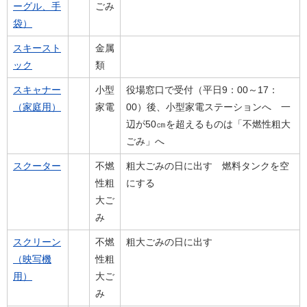
ーグル、手
ごみ
袋）
スキースト
金属
ック
類
スキャナー
小型
役場窓口で受付（平日9：00～17：
（家庭用）
家電
00）後、小型家電ステーションへ 一
辺が50㎝を超えるものは「不燃性粗大
ごみ」へ
スクーター
不燃
粗大ごみの日に出す 燃料タンクを空
性粗
にする
大ご
み
スクリーン
不燃
粗大ごみの日に出す
（映写機
性粗
用）
大ご
み