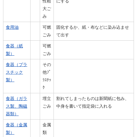
性粗
にする
大ご
み
食用油
可燃
固化するか、紙・布などに染み込ませ
ごみ
て出す
食器（紙
可燃
製）
ごみ
食器（プラ
その
スチック
他ﾌﾟ
製）
ﾗｽﾁｯ
ｸ
食器（ガラ
埋立
割れてしまったものは新聞紙に包み、
ス製、陶磁
ごみ
中身を書いて指定袋に入れる
器類）
食器（金属
金属
製）
類