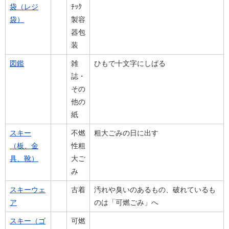
袋（レジ
ﾁｯｸ
袋）
製容
器包
装
図鑑
雑
ひもで十文字にしばる
誌・
その
他の
紙
スキー
不燃
粗大ごみの日に出す
（板、金
性粗
具、靴）
大ご
み
スキーウェ
古着
汚れや臭いのあるもの、破れているも
ア
のは「可燃ごみ」へ
スキー（ゴ
可燃