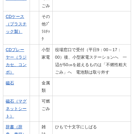
ごみ
CDケース
その
（プラスチ
他ﾌﾟ
ック製）
ﾗｽﾁｯ
ｸ
CDプレー
小型
役場窓口で受付（平日9：00～17：
ヤー（ラジ
家電
00）後、小型家電ステーションへ 一
カセ、コン
辺が50㎝を超えるものは「不燃性粗大
ポ）
ごみ」へ 電池類は取り外す
磁石
金属
類
磁石（マグ
可燃
ネットシー
ごみ
ト）
辞書（辞
雑
ひもで十文字にしばる