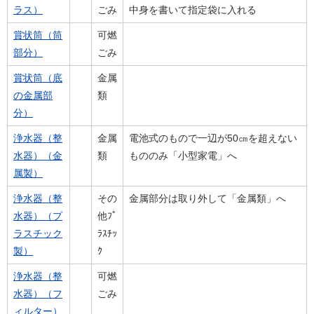
ラス）
ごみ
中身を書いて指定袋に入れる
賞状筒（筒
可燃
部分）
ごみ
賞状筒（底
金属
の金属部
類
分）
浄水器（整
金属
電池式のもので一辺が50㎝を超えない
水器）（金
類
もののみ「小型家電」へ
属製）
浄水器（整
その
金属部分は取り外して「金属類」へ
水器）（プ
他ﾌﾟ
ラスチック
ﾗｽﾁｯ
製）
ｸ
浄水器（整
可燃
水器）（フ
ごみ
ィルター）