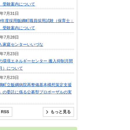
）受験案内について
6年7月31日
9年度採用飯綱町職員採用試験（保育士：
）受験案内について
6年7月28日
も家庭センターいいづな
6年7月23日
の環境エネルギーセンター 搬入抑制月間
月）について
6年7月23日
綱町立飯綱病院再整備基本構想策定支援
」の委託に係る公募型プロポーザルの実
RSS
もっと見る