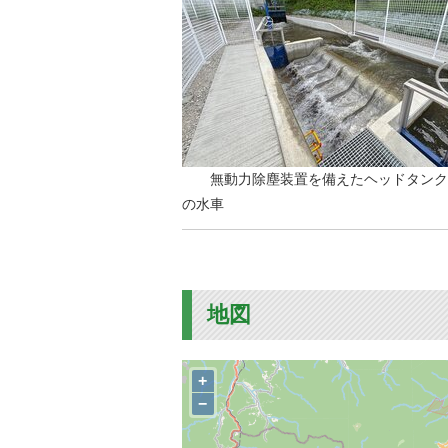
無動力除塵装置を備えたヘッドタンク
の水車
地図
+
−