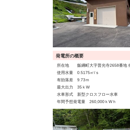
発電所の概要
所在地 飯綱町大字普光寺2658番地 
使用水量 0.5175㎥/ｓ
有効落差 9.73ｍ
最大出力 35ｋW
水車形式 新型クロスフロー水車
年間予想発電量 260,000ｋWｈ