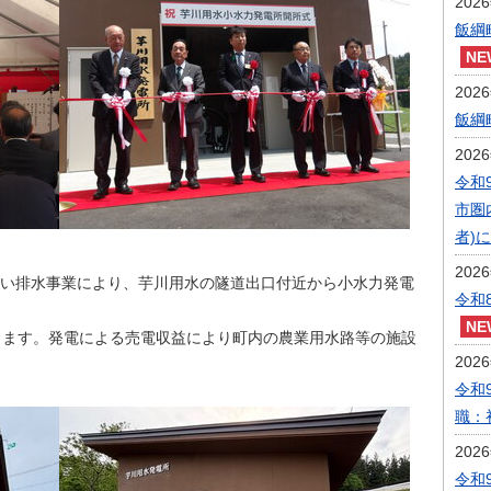
202
飯綱
202
飯綱
202
令和
市圏
者)
202
い排水事業により、芋川用水の隧道出口付近から小水力発電
令和
します。発電による売電収益により町内の農業用水路等の施設
202
令和
職：
202
令和