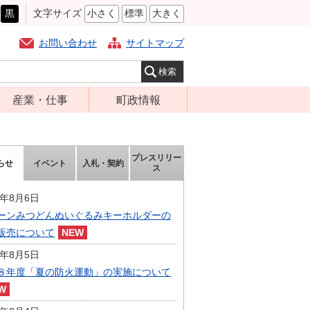
黒
文字サイズ
小さく
標準
大きく
お問い合わせ
サイトマップ
産業・仕事
町政情報
経営支援・金融
町の概要
支援・企業立地
組織案内
プレスリリー
らせ
イベント
入札・契約
就労支援
ス
庁舎案内
商工業振興
町長の部屋
6年8月6日
農林業振興
ーンみつどんぬいぐるみキーホルダーの
ふるさと納税
販売について
届出・証明・法
施策・計画
令・規制
6年8月5日
都市整備
８年度「夏の防火運動」の実施について
企業の税金
選挙
入札・契約
財政・行政改革