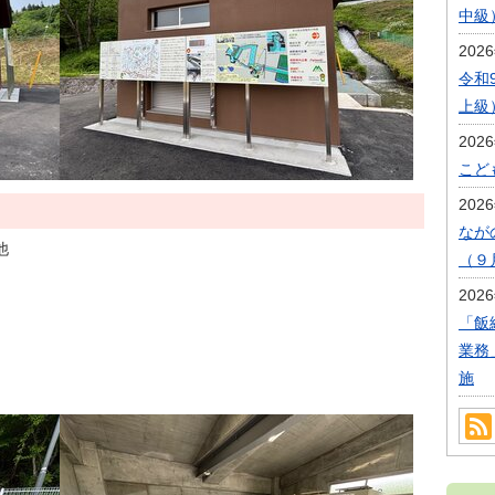
中級
202
令和
上級
202
こど
202
なが
他
（９
202
「飯
業務
施