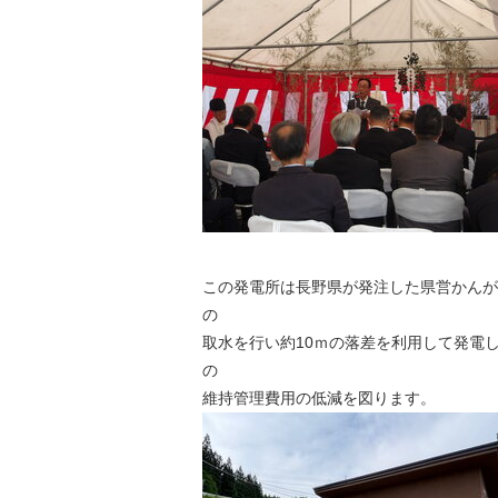
金
住まい・土地
人権・平和啓発
環境・ゴミ
学校給食
上下水道
児童クラブ
交通・道路
飯綱町コミュニ
安全・防犯
ティスクール
ペット・動物
相談窓口
この発電所は長野県が発注した県営かんが
の
取水を行い約10ｍの落差を利用して発電
の
維持管理費用の低減を図ります。