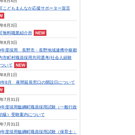
6年8月4日
指定管理者制度
町こどもまんなか応援サポーター宣言
人事・職員募集
人材募集
統計・人口
6年8月3日
広報・広聴
町無料職業紹介所
まちづくり
6年8月3日
庁舎建設
9年度採用 長野市・長野地域連携中枢都
内市町村職員採用共同選考(社会人経験
について
6年8月1日
8年8月 夜間延長窓口の開設日について
6年7月31日
9年度採用飯綱町職員採用試験（一般行政
初級）受験案内について
6年7月31日
9年度採用飯綱町職員採用試験（保育士：