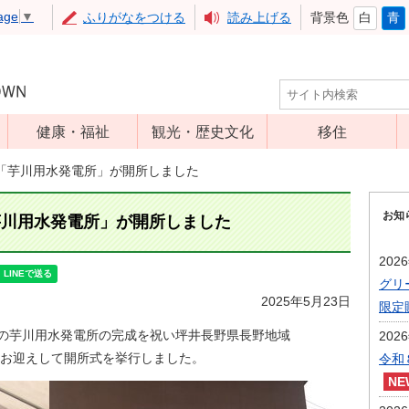
age
▼
ふりがなをつける
読み上げる
背景色
白
青
健康・福祉
観光・歴史文化
移住
児童福祉
観光
「芋川用水発電所」が開所しました
高齢者福祉
アップルミュー
お知
ジアム
芋川用水発電所」が開所しました
介護保険
いいづな歴史ふ
障害福祉
202
れあい館
グリ
保健・医療
レジャー・スポ
2025年5月23日
限定
健康増進
ーツ
設の芋川用水発電所の完成を祝い坪井長野県長野地域
202
予防接種
文化財
お迎えして開所式を挙行しました。
令和
食育