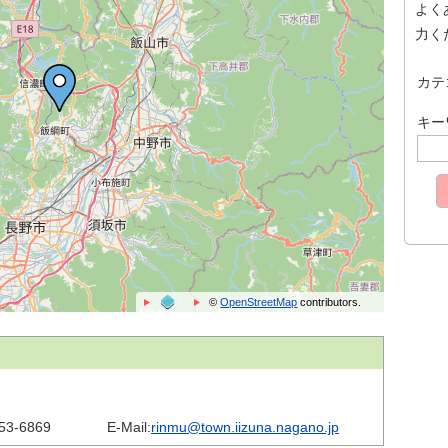
よく
力く
カテ
キー
©
OpenStreetMap
contributors.
53-6869
E-Mail:
rinmu@town.iizuna.nagano.jp