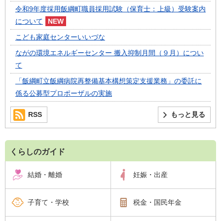
令和9年度採用飯綱町職員採用試験（保育士：上級）受験案内
について
こども家庭センターいいづな
ながの環境エネルギーセンター 搬入抑制月間（９月）につい
て
「飯綱町立飯綱病院再整備基本構想策定支援業務」の委託に
係る公募型プロポーザルの実施
RSS
もっと見る
くらしのガイド
結婚・離婚
妊娠・出産
子育て・学校
税金・国民年金