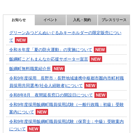
お知らせ
イベント
入札・契約
プレスリリース
グリーンみつどんぬいぐるみキーホルダーの限定販売につい
て
令和８年度「夏の防火運動」の実施について
飯綱町こどもまんなか応援サポーター宣言
飯綱町無料職業紹介所
令和9年度採用 長野市・長野地域連携中枢都市圏内市町村職
員採用共同選考(社会人経験者)について
令和8年8月 夜間延長窓口の開設日について
令和9年度採用飯綱町職員採用試験（一般行政職：初級）受験
案内について
令和9年度採用飯綱町職員採用試験（保育士：中級）受験案内
について