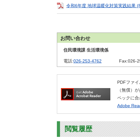
金
令和6年度 地球温暖化対策実践結果 (PDF
住まい・土地
人権・平和啓発
環境・ゴミ
学校給食
上下水道
児童クラブ
交通・道路
お問い合わせ
飯綱町コミュニ
安全・防犯
住民環境課 生活環境係
ティスクール
ペット・動物
電話:
026-253-4762
Fax:
026-2
相談窓口
PDFファイ
（無償）が
ペックに合
Adobe R
閲覧履歴