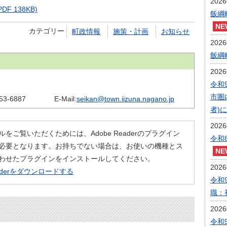
202
 138KB)
飯綱
カテゴリー
町政情報
施策・計画
お知らせ
202
飯綱
202
令和
市圏
53-6887
E-Mail:
seikan@town.iizuna.nagano.jp
者)
202
ルをご覧いただくためには、Adobe Readerのプラグイン
令和
必要となります。お持ちでない場合は、お使いの機種とス
わせたプラグインをインストールしてください。
202
eaderをダウンロードする
令和
職：
202
令和