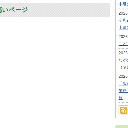
中級
高いページ
202
令和
上級
202
こど
202
なが
（９
202
「飯
業務
施