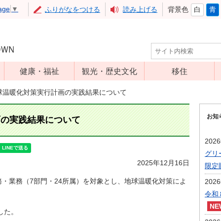
age
▼
ふりがなをつける
読み上げる
背景色
白
青
健康・福祉
観光・歴史文化
移住
児童福祉
観光
球温暖化対策実行計画の実践結果について
高齢者福祉
アップルミュー
お知
ジアム
画の実践結果について
介護保険
いいづな歴史ふ
障害福祉
202
れあい館
グリ
保健・医療
レジャー・スポ
2025年12月16日
限定
健康増進
ーツ
業務（7部門・24所属）を対象とし、地球温暖化対策によ
202
予防接種
文化財
令和
食育
した。