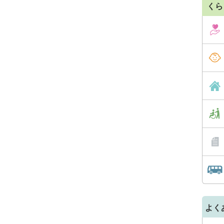
くら
よく