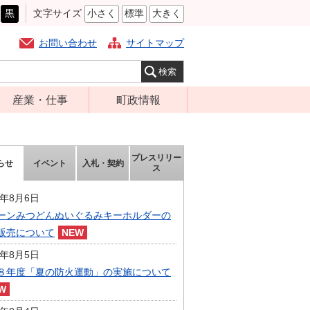
黒
文字サイズ
小さく
標準
大きく
お問い合わせ
サイトマップ
産業・仕事
町政情報
経営支援・金融
町の概要
支援・企業立地
組織案内
プレスリリー
らせ
イベント
入札・契約
就労支援
ス
庁舎案内
商工業振興
町長の部屋
6年8月6日
農林業振興
ーンみつどんぬいぐるみキーホルダーの
ふるさと納税
販売について
届出・証明・法
施策・計画
令・規制
6年8月5日
都市整備
８年度「夏の防火運動」の実施について
企業の税金
選挙
入札・契約
財政・行政改革