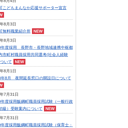
6年8月4日
指定管理者制度
町こどもまんなか応援サポーター宣言
人事・職員募集
人材募集
統計・人口
6年8月3日
広報・広聴
町無料職業紹介所
まちづくり
6年8月3日
庁舎建設
9年度採用 長野市・長野地域連携中枢都
内市町村職員採用共同選考(社会人経験
について
6年8月1日
8年8月 夜間延長窓口の開設日について
6年7月31日
9年度採用飯綱町職員採用試験（一般行政
初級）受験案内について
6年7月31日
9年度採用飯綱町職員採用試験（保育士：