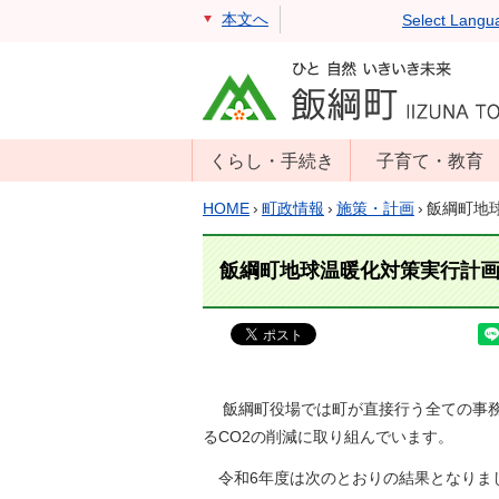
本文へ
Select Langu
くらし・手続き
子育て・教育
戸籍・住民票・
年齢別子育て情
HOME
›
町政情報
›
施策・計画
›
飯綱町地
印鑑証明
報
住民登録
子育て支援
飯綱町地球温暖化対策実行計
戸籍届出
母子の健康・予
防接種
マイナンバー
保育園
届出
小学校・中学校
飯綱町役場では町が直接行う全ての事務・
消防・防災
るCO2の削減に取り組んでいます。
生涯学習
年金・保険
学校教育・奨学
令和6年度は次のとおりの結果となりま
税金