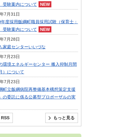
）受験案内について
6年7月31日
9年度採用飯綱町職員採用試験（保育士：
）受験案内について
6年7月28日
も家庭センターいいづな
6年7月23日
の環境エネルギーセンター 搬入抑制月間
月）について
6年7月23日
綱町立飯綱病院再整備基本構想策定支援
」の委託に係る公募型プロポーザルの実
RSS
もっと見る