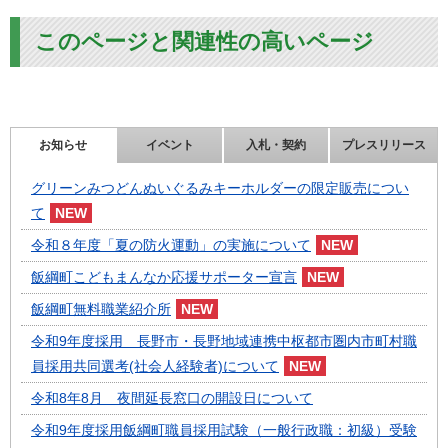
このページと関連性の高いページ
お知らせ
イベント
入札・契約
プレスリリース
グリーンみつどんぬいぐるみキーホルダーの限定販売につい
て
令和８年度「夏の防火運動」の実施について
飯綱町こどもまんなか応援サポーター宣言
飯綱町無料職業紹介所
令和9年度採用 長野市・長野地域連携中枢都市圏内市町村職
員採用共同選考(社会人経験者)について
令和8年8月 夜間延長窓口の開設日について
令和9年度採用飯綱町職員採用試験（一般行政職：初級）受験