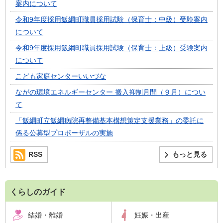
案内について
令和9年度採用飯綱町職員採用試験（保育士：中級）受験案内
について
令和9年度採用飯綱町職員採用試験（保育士：上級）受験案内
について
こども家庭センターいいづな
ながの環境エネルギーセンター 搬入抑制月間（９月）につい
て
「飯綱町立飯綱病院再整備基本構想策定支援業務」の委託に
係る公募型プロポーザルの実施
RSS
もっと見る
くらしのガイド
結婚・離婚
妊娠・出産