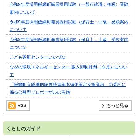
令和9年度採用飯綱町職員採用試験（一般行政職：初級）受験
案内について
令和9年度採用飯綱町職員採用試験（保育士：中級）受験案内
について
令和9年度採用飯綱町職員採用試験（保育士：上級）受験案内
について
こども家庭センターいいづな
ながの環境エネルギーセンター 搬入抑制月間（９月）につい
て
「飯綱町立飯綱病院再整備基本構想策定支援業務」の委託に
係る公募型プロポーザルの実施
RSS
もっと見る
くらしのガイド