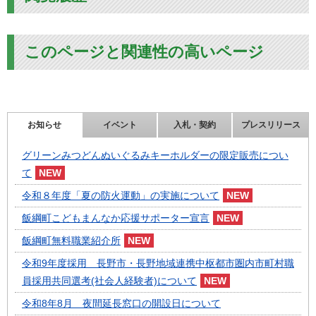
このページと関連性の高いページ
お知らせ
イベント
入札・契約
プレスリリース
グリーンみつどんぬいぐるみキーホルダーの限定販売につい
て
令和８年度「夏の防火運動」の実施について
飯綱町こどもまんなか応援サポーター宣言
飯綱町無料職業紹介所
令和9年度採用 長野市・長野地域連携中枢都市圏内市町村職
員採用共同選考(社会人経験者)について
令和8年8月 夜間延長窓口の開設日について