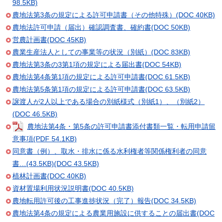
98.5KB)
農地法第3条の規定による許可申請書（その他特殊）(DOC 40KB)
農地法許可申請（届出）確認調査書、確約書(DOC 50KB)
営農計画書(DOC 45KB)
農業生産法人としての事業等の状況（別紙）(DOC 83KB)
農地法第3条の3第1項の規定による届出書(DOC 54KB)
農地法第4条第1項の規定による許可申請書(DOC 61.5KB)
農地法第5条第1項の規定による許可申請書(DOC 63.5KB)
譲渡人が2人以上である場合の別紙様式（別紙1）、（別紙2）
(DOC 46.5KB)
農地法第4条・第5条の許可申請書添付書類一覧・転用申請留
意事項(PDF 54.1KB)
同意書（例）、取水・排水に係る水利権者等関係権利者の同意
書…(43.5KB)(DOC 43.5KB)
植林計画書(DOC 40KB)
資材置場利用状況説明書(DOC 40.5KB)
農地転用許可後の工事進捗状況（完了）報告(DOC 34.5KB)
農地法第4条の規定による農業用施設に供することの届出書(DOC