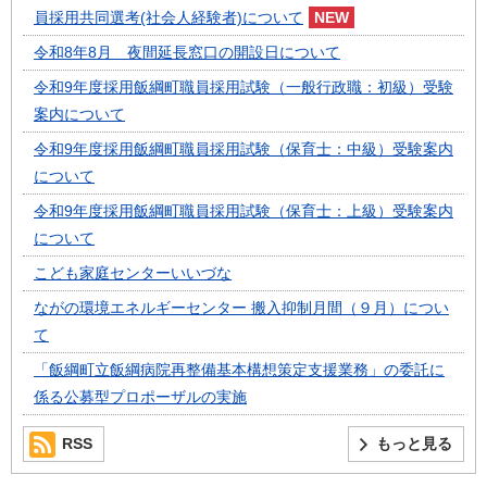
員採用共同選考(社会人経験者)について
令和8年8月 夜間延長窓口の開設日について
令和9年度採用飯綱町職員採用試験（一般行政職：初級）受験
案内について
令和9年度採用飯綱町職員採用試験（保育士：中級）受験案内
について
令和9年度採用飯綱町職員採用試験（保育士：上級）受験案内
について
こども家庭センターいいづな
ながの環境エネルギーセンター 搬入抑制月間（９月）につい
て
「飯綱町立飯綱病院再整備基本構想策定支援業務」の委託に
係る公募型プロポーザルの実施
RSS
もっと見る