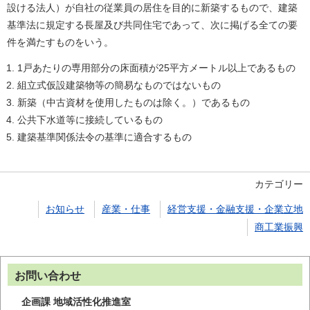
設ける法人）が自社の従業員の居住を目的に新築するもので、建築
基準法に規定する長屋及び共同住宅であって、次に掲げる全ての要
件を満たすものをいう。
1戸あたりの専用部分の床面積が25平方メートル以上であるもの
組立式仮設建築物等の簡易なものではないもの
新築（中古資材を使用したものは除く。）であるもの
公共下水道等に接続しているもの
建築基準関係法令の基準に適合するもの
カテゴリー
お知らせ
産業・仕事
経営支援・金融支援・企業立地
商工業振興
お問い合わせ
企画課 地域活性化推進室