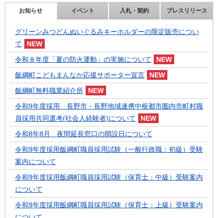
お知らせ
イベント
入札・契約
プレスリリース
グリーンみつどんぬいぐるみキーホルダーの限定販売につい
て
令和８年度「夏の防火運動」の実施について
飯綱町こどもまんなか応援サポーター宣言
飯綱町無料職業紹介所
令和9年度採用 長野市・長野地域連携中枢都市圏内市町村職
員採用共同選考(社会人経験者)について
令和8年8月 夜間延長窓口の開設日について
令和9年度採用飯綱町職員採用試験（一般行政職：初級）受験
案内について
令和9年度採用飯綱町職員採用試験（保育士：中級）受験案内
について
令和9年度採用飯綱町職員採用試験（保育士：上級）受験案内
について