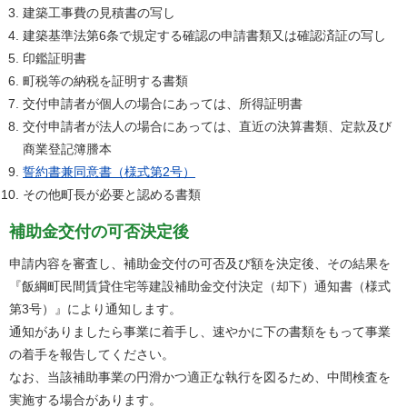
建築工事費の見積書の写し
建築基準法第6条で規定する確認の申請書類又は確認済証の写し
印鑑証明書
町税等の納税を証明する書類
交付申請者が個人の場合にあっては、所得証明書
交付申請者が法人の場合にあっては、直近の決算書類、定款及び
商業登記簿謄本
誓約書兼同意書（様式第2号）
その他町長が必要と認める書類
補助金交付の可否決定後
申請内容を審査し、補助金交付の可否及び額を決定後、その結果を
『飯綱町民間賃貸住宅等建設補助金交付決定（却下）通知書（様式
第3号）』により通知します。
通知がありましたら事業に着手し、速やかに下の書類をもって事業
の着手を報告してください。
なお、当該補助事業の円滑かつ適正な執行を図るため、中間検査を
実施する場合があります。