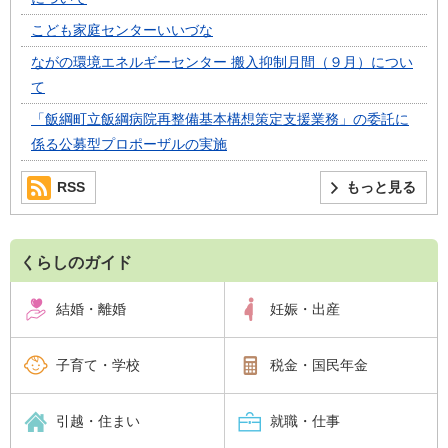
こども家庭センターいいづな
ながの環境エネルギーセンター 搬入抑制月間（９月）につい
て
「飯綱町立飯綱病院再整備基本構想策定支援業務」の委託に
係る公募型プロポーザルの実施
RSS
もっと見る
くらしのガイド
結婚・離婚
妊娠・出産
子育て・学校
税金・国民年金
引越・住まい
就職・仕事