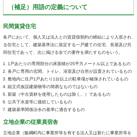
（補足）用語の定義について
民間賃貸住宅
各戸において、個人又は法人との賃貸借契約の締結により入居され
る住宅として、建築基準法に規定する一戸建ての住宅、長屋及び共
同住宅であって、次に掲げる全ての要件を満たすものをいう。
1戸あたりの専用部分の床面積が25平方メートル以上であるもの
各戸に専用の玄関、トイレ、浴室及び台所が設置されているもの
敷地内に住戸1戸あたり1台以上の駐車場が確保されているもの
組立式仮設建築物等の簡易なものではないもの
新築（中古資材を使用したものは除く。）であるもの
公共下水道等に接続しているもの
建築基準関係法令の基準に適合するもの
立地企業の従業員宿舎
立地企業（飯綱町内に事業所等を有する法人又は新たに事業所等を