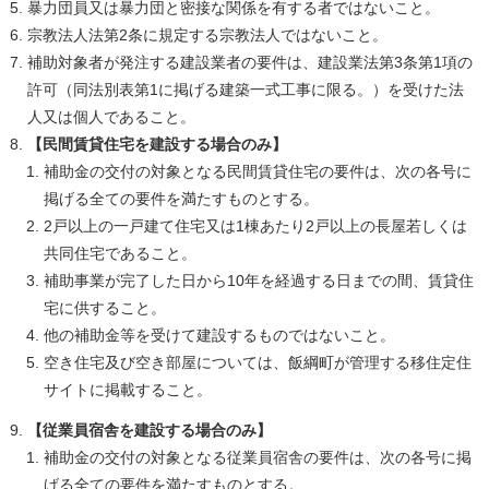
暴力団員又は暴力団と密接な関係を有する者ではないこと。
宗教法人法第2条に規定する宗教法人ではないこと。
補助対象者が発注する建設業者の要件は、建設業法第3条第1項の
許可（同法別表第1に掲げる建築一式工事に限る。）を受けた法
人又は個人であること。
【民間賃貸住宅を建設する場合のみ】
補助金の交付の対象となる民間賃貸住宅の要件は、次の各号に
掲げる全ての要件を満たすものとする。
2戸以上の一戸建て住宅又は1棟あたり2戸以上の長屋若しくは
共同住宅であること。
補助事業が完了した日から10年を経過する日までの間、賃貸住
宅に供すること。
他の補助金等を受けて建設するものではないこと。
空き住宅及び空き部屋については、飯綱町が管理する移住定住
サイトに掲載すること。
【従業員宿舎を建設する場合のみ】
補助金の交付の対象となる従業員宿舎の要件は、次の各号に掲
げる全ての要件を満たすものとする。