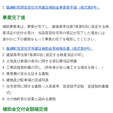
飯綱町民間賃貸住宅等建設補助金事業着手届（様式第8号）
事業完了後
補助事業者は、事業が完了し、建築基準法第7条第5項に規定する検
査済証の交付を受け、当該賃貸住宅等の登記が完了した場合には、
速やかに下の書類をもって事業の完了を報告してください。
飯綱町賃貸住宅等建設補助金実績報告書（様式第9号）
建築基準法第7条第5項に規定する検査済証の写し
土地及び家屋の表示に関する登記事項証明書
工事請負契約書の写し（所有者が自ら施工する場合を除く。）
事業費の支出を証する書類
建物及び駐車場の完成写真
住宅管理に関する書類（入居基準、賃貸借予定額、賃貸契約書書
式）
その他町長が必要と認める書類
補助金交付金額確定後