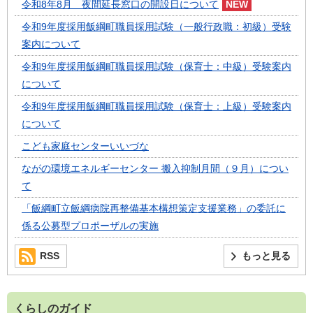
令和8年8月 夜間延長窓口の開設日について
令和9年度採用飯綱町職員採用試験（一般行政職：初級）受験
案内について
令和9年度採用飯綱町職員採用試験（保育士：中級）受験案内
について
令和9年度採用飯綱町職員採用試験（保育士：上級）受験案内
について
こども家庭センターいいづな
ながの環境エネルギーセンター 搬入抑制月間（９月）につい
て
「飯綱町立飯綱病院再整備基本構想策定支援業務」の委託に
係る公募型プロポーザルの実施
RSS
もっと見る
くらしのガイド