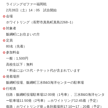
ライジングゼファー福岡戦
2月28日（土）14：05 試合開始
会場
ホワイトリング（長野市真島町真島2268−1）
対象者
飯綱町にお住まいの方
定員
80名（先着）
参加料金
一般：1,500円
高校生以下：無料
＊料金にはバス代・チケット代が含まれています
発着場所
飯綱町役場、飯綱町三水B&G海洋センターの駐車場
行程表
往路：飯綱町役場駐車場12:00発（1号車）、三水B&G海洋センタ
ー駐車場11:50発（2号車）→ホワイトリング12:45着（予定）
復路：ホワイトリング発→各到着場所17:10〜17：20着（予定）