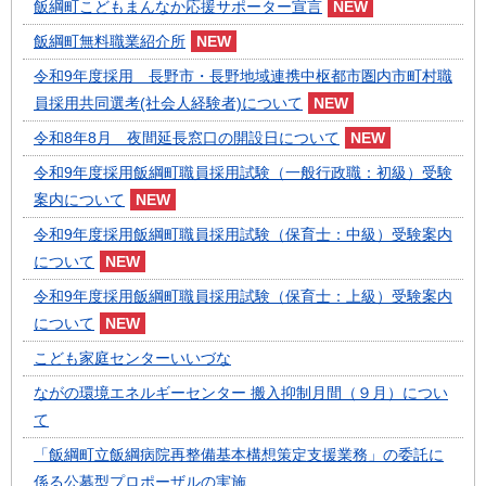
飯綱町こどもまんなか応援サポーター宣言
飯綱町無料職業紹介所
令和9年度採用 長野市・長野地域連携中枢都市圏内市町村職
員採用共同選考(社会人経験者)について
令和8年8月 夜間延長窓口の開設日について
令和9年度採用飯綱町職員採用試験（一般行政職：初級）受験
案内について
令和9年度採用飯綱町職員採用試験（保育士：中級）受験案内
について
令和9年度採用飯綱町職員採用試験（保育士：上級）受験案内
について
こども家庭センターいいづな
ながの環境エネルギーセンター 搬入抑制月間（９月）につい
て
「飯綱町立飯綱病院再整備基本構想策定支援業務」の委託に
係る公募型プロポーザルの実施