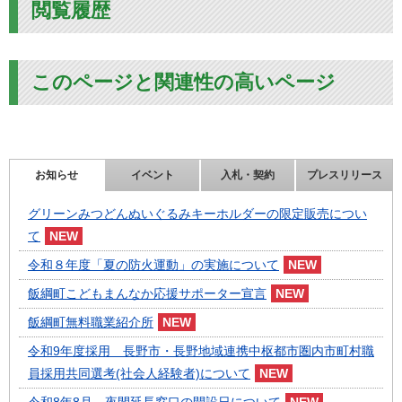
閲覧履歴
このページと関連性の高いページ
お知らせ
イベント
入札・契約
プレスリリース
グリーンみつどんぬいぐるみキーホルダーの限定販売につい
て
令和８年度「夏の防火運動」の実施について
飯綱町こどもまんなか応援サポーター宣言
飯綱町無料職業紹介所
令和9年度採用 長野市・長野地域連携中枢都市圏内市町村職
員採用共同選考(社会人経験者)について