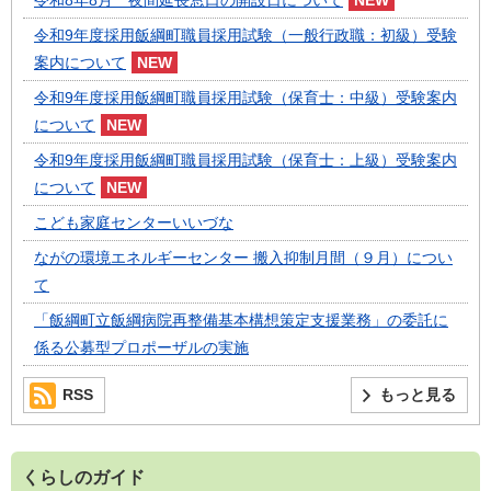
令和8年8月 夜間延長窓口の開設日について
令和9年度採用飯綱町職員採用試験（一般行政職：初級）受験
案内について
令和9年度採用飯綱町職員採用試験（保育士：中級）受験案内
について
令和9年度採用飯綱町職員採用試験（保育士：上級）受験案内
について
こども家庭センターいいづな
ながの環境エネルギーセンター 搬入抑制月間（９月）につい
て
「飯綱町立飯綱病院再整備基本構想策定支援業務」の委託に
係る公募型プロポーザルの実施
RSS
もっと見る
くらしのガイド