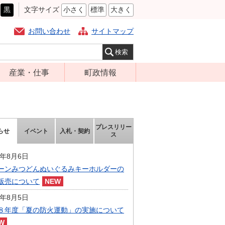
黒
文字サイズ
小さく
標準
大きく
お問い合わせ
サイトマップ
産業・仕事
町政情報
経営支援・金融
町の概要
支援・企業立地
組織案内
就労支援
庁舎案内
プレスリリー
らせ
イベント
入札・契約
ス
商工業振興
町長の部屋
農林業振興
6年8月6日
ふるさと納税
ーンみつどんぬいぐるみキーホルダーの
届出・証明・法
施策・計画
販売について
令・規制
都市整備
6年8月5日
企業の税金
選挙
８年度「夏の防火運動」の実施について
入札・契約
財政・行政改革