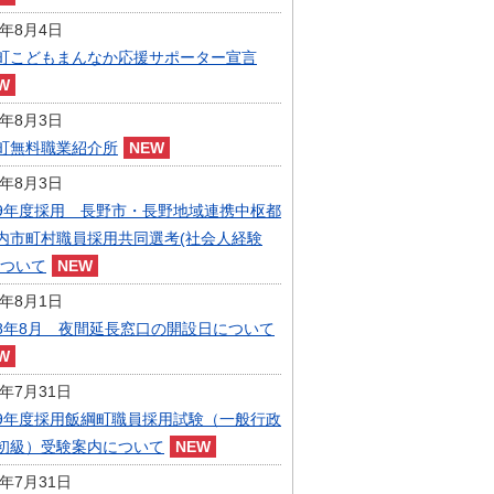
指定管理者制度
6年8月4日
人事・職員募集
人材募集
町こどもまんなか応援サポーター宣言
統計・人口
広報・広聴
6年8月3日
まちづくり
町無料職業紹介所
庁舎建設
6年8月3日
9年度採用 長野市・長野地域連携中枢都
内市町村職員採用共同選考(社会人経験
について
6年8月1日
8年8月 夜間延長窓口の開設日について
6年7月31日
9年度採用飯綱町職員採用試験（一般行政
初級）受験案内について
6年7月31日