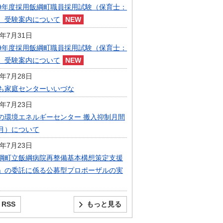
9年度採用飯綱町職員採用試験（保育士：
）受験案内について
6年7月31日
9年度採用飯綱町職員採用試験（保育士：
）受験案内について
6年7月28日
も家庭センターいいづな
6年7月23日
の環境エネルギーセンター 搬入抑制月間
月）について
6年7月23日
綱町立飯綱病院再整備基本構想策定支援
」の委託に係る公募型プロポーザルの実
RSS
もっと見る