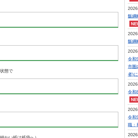
202
飯綱
202
飯綱
202
令和
市圏
状態で
者)
202
令和
202
令和
職：
202
細かい紙は紙袋へ）