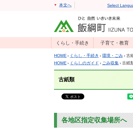
本文へ
Select Langu
くらし・手続き
子育て・教育
戸籍・住民票・
年齢別子育て情
HOME
›
くらし・手続き
›
環境・ごみ
›
古
印鑑証明
報
HOME
›
くらしのガイド
›
ごみ収集
›
古紙
住民登録
子育て支援
古紙類
戸籍届出
母子の健康・予
防接種
マイナンバー
保育園
届出
小学校・中学校
消防・防災
生涯学習
各地区指定収集場所へ
年金・保険
学校教育・奨学
税金