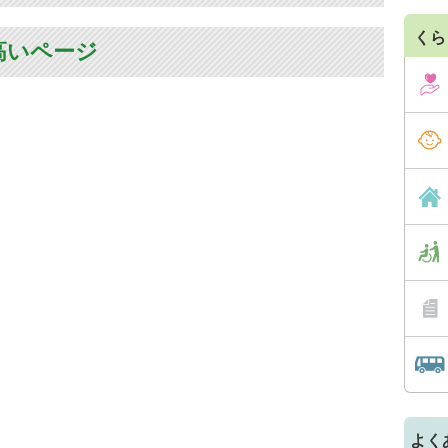
くら
高いページ
よく