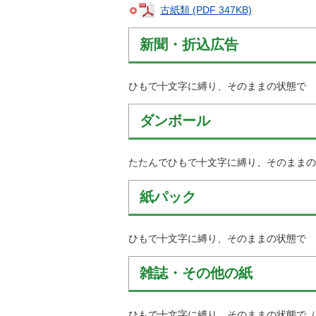
金
古紙類 (PDF 347KB)
住まい・土地
人権・平和啓発
環境・ゴミ
新聞・折込広告
学校給食
上下水道
児童クラブ
交通・道路
ひもで十文字に縛り、そのままの状態で
飯綱町コミュニ
安全・防犯
ティスクール
ダンボール
ペット・動物
相談窓口
たたんでひもで十文字に縛り、そのままの
紙パック
ひもで十文字に縛り、そのままの状態で
雑誌・その他の紙
ひもで十文字に縛り、そのままの状態で（