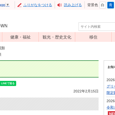
age
▼
ふりがなをつける
読み上げる
背景色
白
青
健康・福祉
観光・歴史文化
移住
児童福祉
観光
紙類
類
高齢者福祉
アップルミュー
ジアム
介護保険
お知
いいづな歴史ふ
障害福祉
れあい館
202
保健・医療
レジャー・スポ
グリ
健康増進
ーツ
2022年2月15日
限定
予防接種
文化財
202
食育
令和