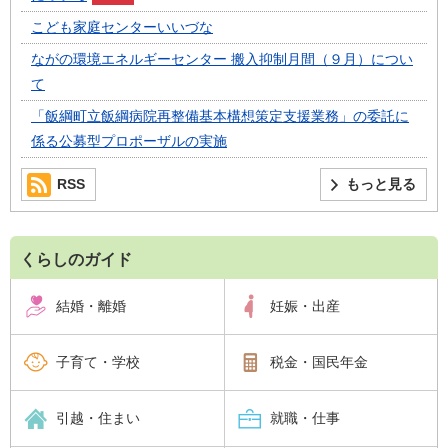
こども家庭センターいいづな
ながの環境エネルギーセンター 搬入抑制月間（９月）につい
て
「飯綱町立飯綱病院再整備基本構想策定支援業務」の委託に
係る公募型プロポーザルの実施
RSS
もっと見る
くらしのガイド
結婚・離婚
妊娠・出産
子育て・学校
税金・国民年金
引越・住まい
就職・仕事