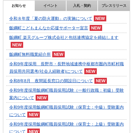
お知らせ
イベント
入札・契約
プレスリリース
令和８年度「夏の防火運動」の実施について
飯綱町こどもまんなか応援サポーター宣言
飯綱町 楽天グループ株式会社と包括連携協定を締結します
飯綱町無料職業紹介所
令和9年度採用 長野市・長野地域連携中枢都市圏内市町村職
員採用共同選考(社会人経験者)について
令和8年8月 夜間延長窓口の開設日について
令和9年度採用飯綱町職員採用試験（一般行政職：初級）受験
案内について
令和9年度採用飯綱町職員採用試験（保育士：中級）受験案内
について
令和9年度採用飯綱町職員採用試験（保育士：上級）受験案内
について